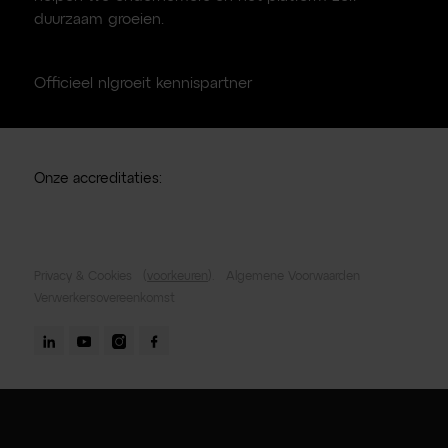
duurzaam groeien.
Officieel nlgroeit kennispartner
Onze accreditaties:
Privacy & Cookies
(
voorkeuren
).
Algemene Voorwaarden
Verwerkersovereenkomst