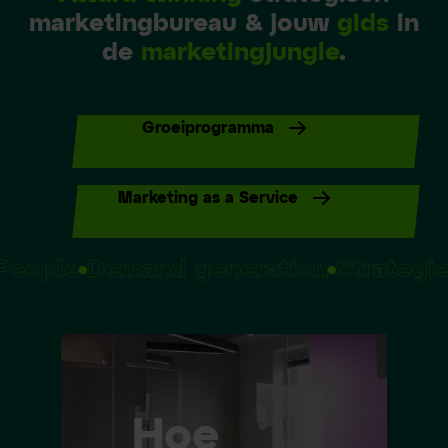
marketingbureau & jouw
gids
in
de
marketingjungle
.
Groeiprogramma
Marketing as a Service
People
Demand generation
Strategi
Hoe