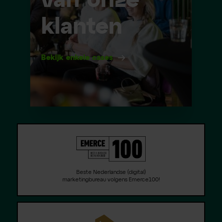
van onze
klanten
Bekijk enkele cases
Beste Nederlandse (digital)
marketingbureau volgens Emerce100!