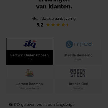
van klanten.
Gemiddelde aanbeveling
9.2
Bertwin Oudenampsen
Mireille Besseling
ITQ
&niped
Jeroen Koomen
Aranka Oud
Huisdierenbazaar
Breinstein
Bij ITQ geloven we in een langdurige