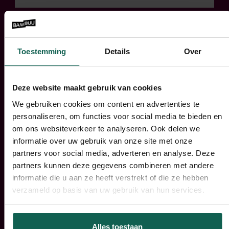
De basis
Sturen op basis van data,
Toestemming
Details
Over
kosten, rendement
Deze website maakt gebruik van cookies
Management
We gebruiken cookies om content en advertenties te
Stevig management van alle
personaliseren, om functies voor social media te bieden en
stakeholders
om ons websiteverkeer te analyseren. Ook delen we
informatie over uw gebruik van onze site met onze
partners voor social media, adverteren en analyse. Deze
partners kunnen deze gegevens combineren met andere
Ritme
informatie die u aan ze heeft verstrekt of die ze hebben
Opzetten en bewaken van
verzameld op basis van uw gebruik van hun services.
dwingend ritme
Alles toestaan