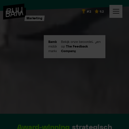
#2
9.2
Marketing
Bambuu #2
Bekijk onze beoordelingen
in Emerce100
middelgroot digital
op
The Feedback
marketingbureaus!
Company
.
Award-winning
strategisch