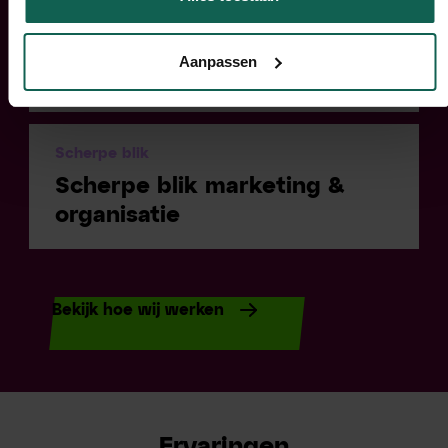
Focus
Focus op beter maken van
Aanpassen
jullie mensen
Scherpe blik
Scherpe blik marketing &
organisatie
Bekijk hoe wij werken
Ervaringen