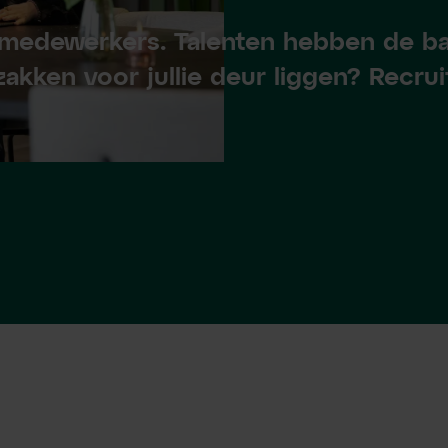
medewerkers. Talenten hebben de ba
zakken voor jullie deur liggen? Recr
r een van d