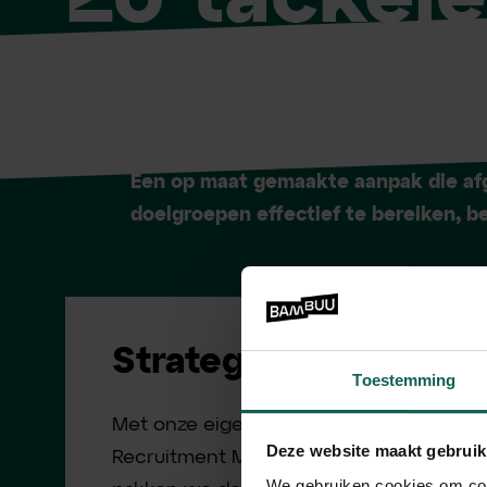
uitdaging
Een op maat gemaakte aanpak die af
doelgroepen effectief te bereiken, b
Strategie
Toestemming
Met onze eigen unieke
Deze website maakt gebruik
Recruitment Marketing Canvas
We gebruiken cookies om cont