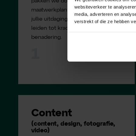
pakken we door met een
websiteverkeer te analyseren
maatwerkplan. We doorgronden
media, adverteren en analys
jullie uitdagingen, kansen wat moet
verstrekt of die ze hebben v
leiden tot krachtige kandidaten
benadering.
1
Content
(content, design, fotografie,
video)