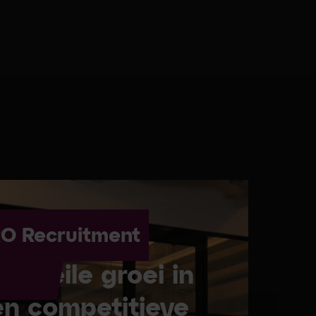
O Recruitment
n steile groei in
en competitieve