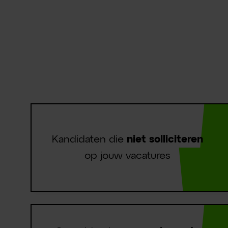
recruitme
uitdaging
Kandidaten die
niet solliciteren
op jouw vacatures