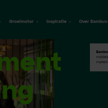
Groeimotor
Inspiratie
Over Bambuu
tment
Bambu
middelg
market
ing