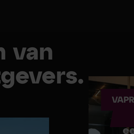
n van
gevers.
VAPR
Ee
e