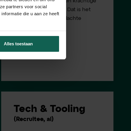
medewerkers. Met een krachtige
ze partners voor social
Werkenbij-omgeving. Dat is het
nformatie die u aan ze heeft
gevolg van een doordachte
marketingaanpak.
3
Alles toestaan
Tech & Tooling
(Recruitee, ai)