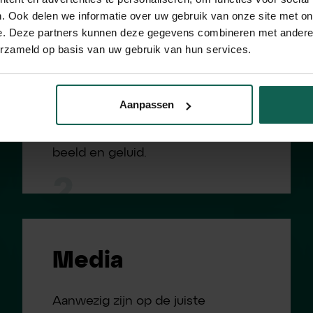
werkgever? Hoe breng je dit op
. Ook delen we informatie over uw gebruik van onze site met on
een duidelijke en aantrekkelijke
e. Deze partners kunnen deze gegevens combineren met andere i
manier naar de markt? Wij helpen
erzameld op basis van uw gebruik van hun services.
jullie met het ontwikkelen van een
woest aantrekkelijk
Aanpassen
werkgeversmerk. Van kernwaarden
tot identiteit, tone of voice en
beeld en geluid.
2
Media
Aanwezig zijn op de juiste