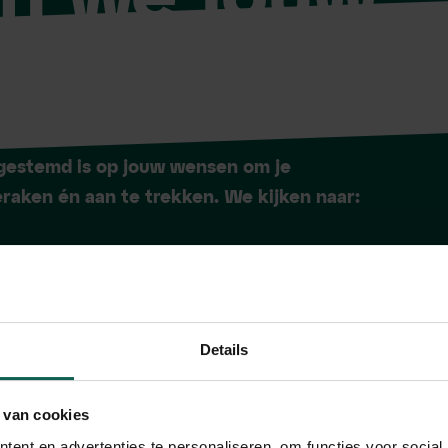
en
gestemd is op jouw wensen om je
eraken én aan te trekken. We kijken naar:
Employer
Details
Branding
 van cookies
Hoe onderscheiden jullie je als
ent en advertenties te personaliseren, om functies voor social