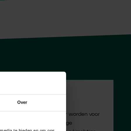
Marketing
Over
Zichtbaar en vindbaar worden voor
potentiële toekomstige
 media te bieden en om ons