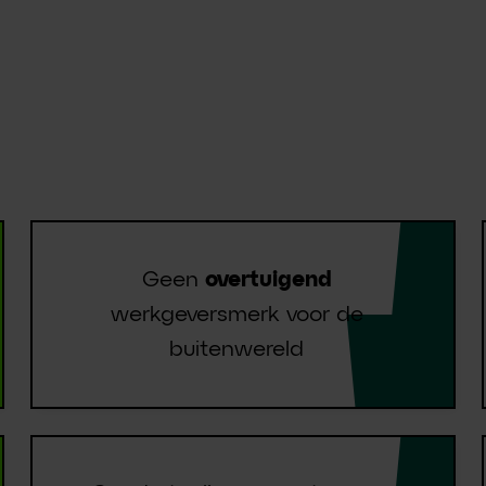
nt marketing
en?
Geen
overtuigend
werkgeversmerk voor de
buitenwereld