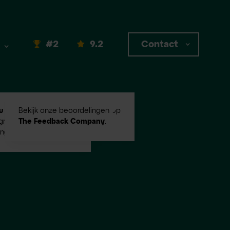
#2
9.2
Contact
u #2
in Emerce100
Bekijk onze beoordelingen op
root digital
The Feedback Company
.
ingbureaus!