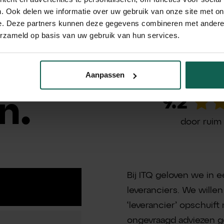
. Ook delen we informatie over uw gebruik van onze site met on
e. Deze partners kunnen deze gegevens combineren met andere i
erzameld op basis van uw gebruik van hun services.
n
Aanpassen
Gemiddelde
9.2
n.
door ruim
Bij ITQ geloven we in
leveranciers. We wille
‘leverancier’ opschuift
ongevraagd adviezen g