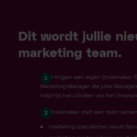
Dit wordt jullie ni
marketing team.
Jullie krijgen een eigen Groeimaker. 
1
Marketing Manager die jullie Manag
helpt bij het uitrollen van het Groei
De Groeimaker stelt een team samen
2
marketing specialisten vanuit Ba