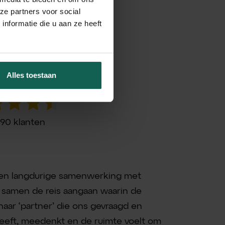
ze partners voor social
nformatie die u aan ze heeft
Alles toestaan
 aanbeveling
 90 klanten
 een langdurige samenwerking met
n samen de reis aangaan waarin de
 naar ‘partner’ die ons gevraagd en
eeft, meedenkt en de ruimte voelt om