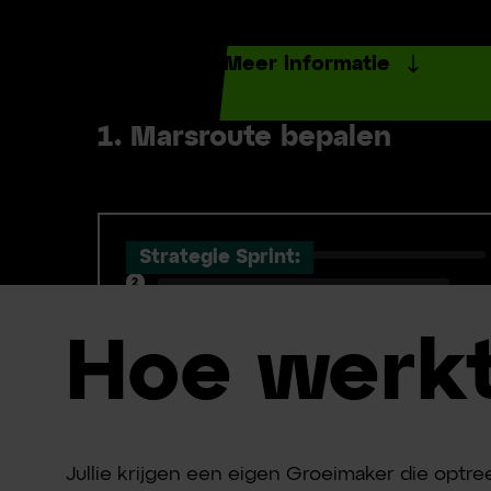
Meer informatie
1. Marsroute bepalen
Strategie Sprint:
1
2
3
4
Hoe werkt
2. Uitrol programma
Jullie krijgen een eigen Groeimaker die optree