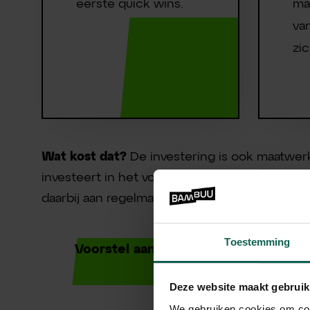
eerste quick wins.
ma
va
zic
Wat kost dat?
De investering is ook maatwe
investeert in het volledige programma. Na he
daarbij aan regelmatig samen sparren, of on
Toestemming
Voorstel aanvragen
Deze website maakt gebruik
We gebruiken cookies om cont