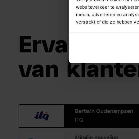
websiteverkeer te analyseren
media, adverteren en analys
verstrekt of die ze hebben v
Ervaringe
van klante
Bertwin Oudenampsen
ITQ
Mireille Besseling