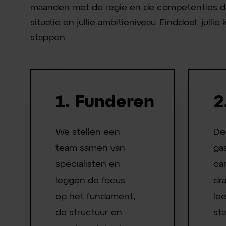
maanden met de regie en de competenties die
J1
situatie en jullie ambitieniveau. Einddoel: ju
stappen:
J2
1. Funderen
2
3. In-house team
We stellen een
De
team samen van
gaa
Maandelijks:
J3
specialisten en
ca
leggen de focus
dr
op het fundament,
lee
Per kwartaal:
de structuur en
sta