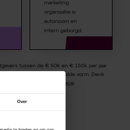
marketing
organisatie is
autonoom en
intern geborgd.
gevers tussen de € 50k en € 150k per jaar
 te blijven trekken in bepaalde vorm. Denk
t Bambuu
Marketing as a Service
.
Over
 media te bieden en om ons