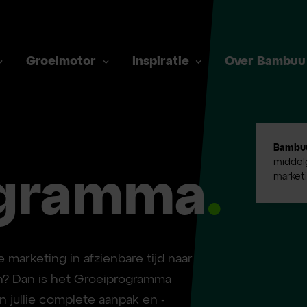
Groeimotor
Inspiratie
Over Bambuu
Bambu
middelg
ogramma
.
market
e marketing in afzienbare tijd naar
? Dan is het Groeiprogramma
n jullie complete aanpak en -