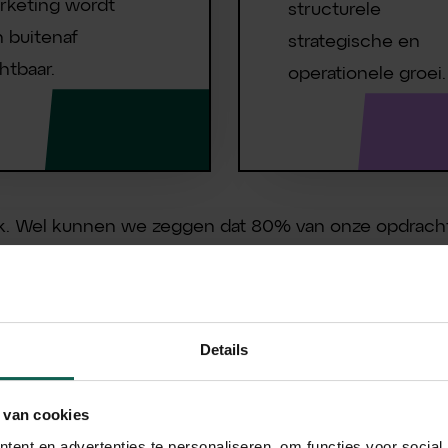
rketing wordt
structurele
n buitenaf
strategische en
htbaar.
operationele groei.
rk. Wel kunnen we zeggen dat 80% van onze opdracht
t Groeiprogramma kan het waardevol zijn om samen op
dersteuning op bepaalde specialismen. Hiervoor bied
Details
 van cookies
ent en advertenties te personaliseren, om functies voor social