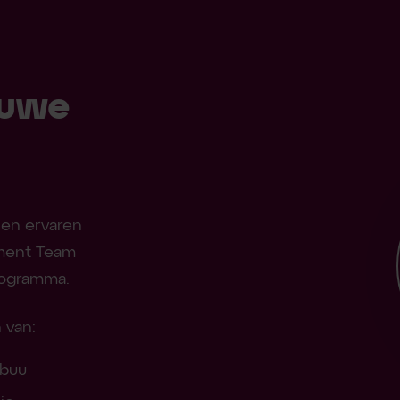
euwe
Een ervaren
ement Team
programma.
 van:
mbuu