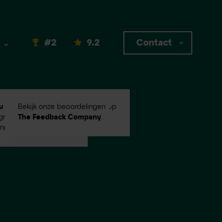
#2
9.2
Contact
u #2
in Emerce100
Bekijk onze beoordelingen op
root digital
The Feedback Company
.
ingbureaus!