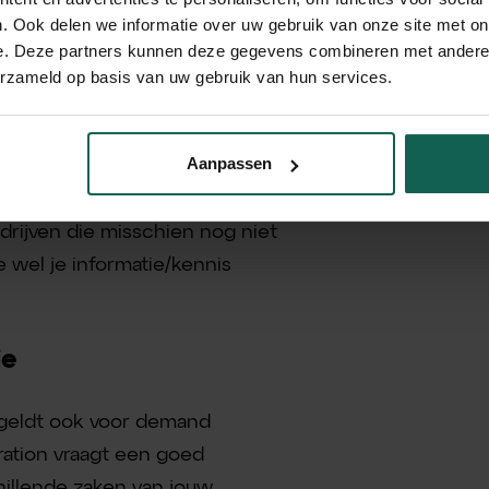
jf als dé autoriteit in de
. Ook delen we informatie over uw gebruik van onze site met on
ndelijke resultaat zogenaamde
e. Deze partners kunnen deze gegevens combineren met andere i
t die weten waarvoor, waarom
Dema
erzameld op basis van uw gebruik van hun services.
ppen. Verkoopklare contacten.
Aanpassen
trategie die alle fasen van de
ation op de juiste wijze inzet,
rijven die misschien nog niet
e wel je informatie/kennis
ie
 geldt ook voor demand
ation vraagt een goed
hillende zaken van jouw