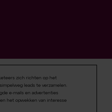
eteers zich richten op het
n simpelweg leads te verzamelen.
agde e-mails en advertenties
 en het opwekken van interesse