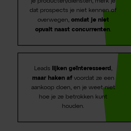
je producten/diensten, merk je
dat prospects je niet kennen of
overwegen,
omdat je niet
opvalt naast concurrenten
.
Leads
lijken geïnteresseerd
,
maar
haken af
voordat ze een
aankoop doen, en je weet niet
hoe je ze betrokken kunt
houden.