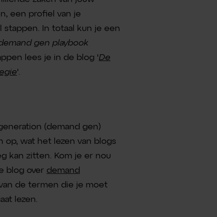
 een profiel van je
 stappen. In totaal kun je een
demand gen playbook
pen lees je in de blog '
De
egie
'.
generation (demand gen)
 op, wat het lezen van blogs
 kan zitten. Kom je er nou
ze blog over
demand
 van de termen die je moet
aat lezen.