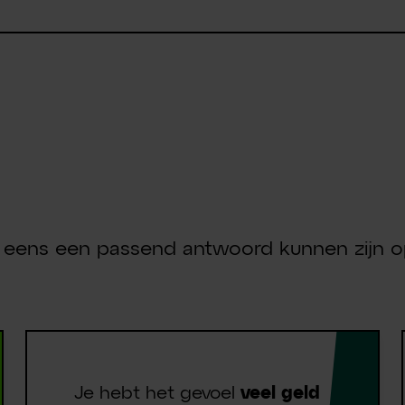
 één van dez
 uitdaginge
eens een passend antwoord kunnen zijn op
Je hebt het gevoel
veel geld