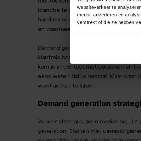
merkbekendheid te vergroten en je bedri
websiteverkeer te analyseren
branche te positioneren. Met als uitei
media, adverteren en analys
hand-raisers. Warme leads uit de mark
verstrekt of die ze hebben v
en waarmee ze bij jou aan kunnen klo
Demand generation is een langetermijns
klantreis bestrijkt. Als je demand gener
kom je in contact met personen en bed
eens weten dat je bestaat. Maar waar j
weet achter te laten.
Demand generation strateg
Zonder strategie, geen marketing. Dat
generation. Starten met demand gener
doordachte aanpak en inzicht in versc