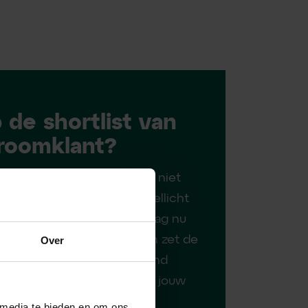
 de shortlist van
roomklant?
trategische focus breng je niet
aarvoor wil je advies. En wellicht
n beetje ondersteuning. Vraag nu
 Demand Gen Audit aan en zet de
Over
in jouw onderzoek of demand
en passend antwoord is op jouw
 media te bieden en om ons