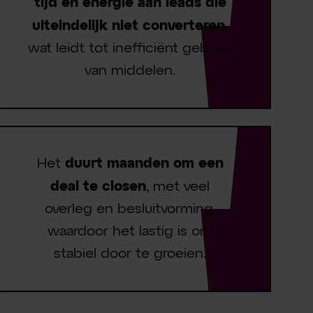
tijd en energie aan leads die
uiteindelijk niet converteren
,
wat leidt tot inefficiënt gebruik
van middelen.
Het
duurt maanden om een
deal te closen
, met veel
overleg en besluitvorming,
waardoor het lastig is om
stabiel door te groeien.