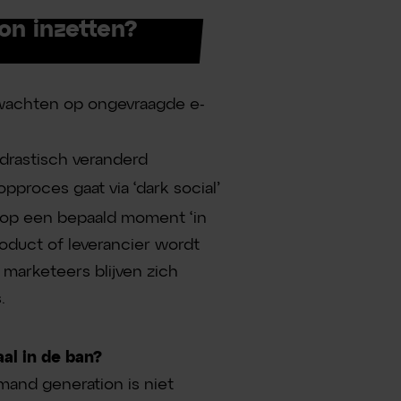
n inzetten?
 wachten op ongevraagde e-
drastisch veranderd
pproces gaat via ‘dark social’
t op een bepaald moment ‘in
oduct of leverancier wordt
 marketeers blijven zich
.
al in de ban?
mand generation is niet