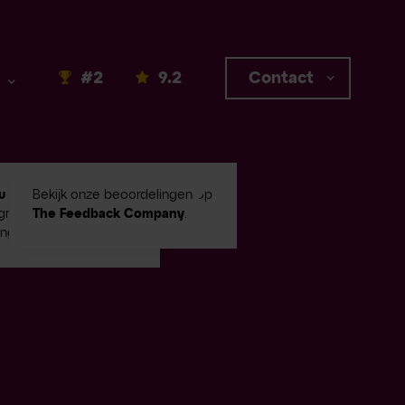
#2
9.2
Contact
u #2
in Emerce100
Bekijk onze beoordelingen op
root digital
The Feedback Company
.
ingbureaus!