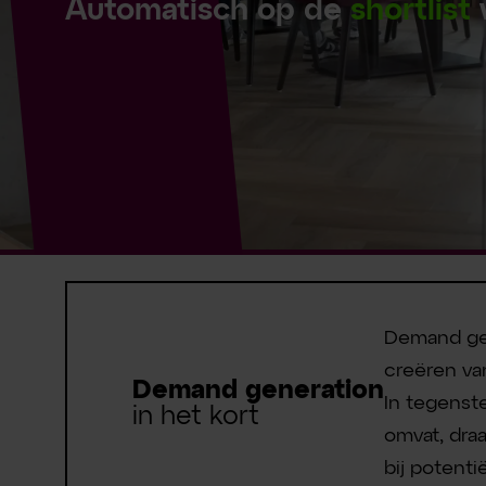
Automatisch op de
shortlist
Demand gen
creëren va
Demand generation
In tegenste
in het kort
omvat, dra
bij potenti