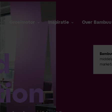
Groeimotor
Inspiratie
Over Bambuu
d
Bambu
middelg
market
tion