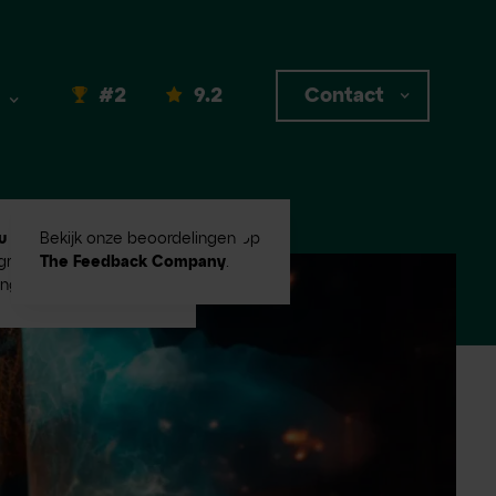
#2
9.2
Contact
u #2
in Emerce100
Bekijk onze beoordelingen op
root digital
The Feedback Company
.
ingbureaus!