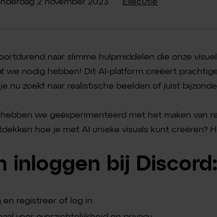
nderdag
2
november
2023
Executie
ortdurend naar slimme hulpmiddelen die onze visuele
at we nodig hebben! Dit AI-platform creëert prachtige
je nu zoekt naar realistische beelden of juist bijzonde
ay hebben we geëxperimenteerd met het maken van re
ntdekken hoe je met AI unieke visuals kunt creëren? Hie
 inloggen bij Discord
m
en registreer of log in.
al voor overzichtelijkheid en privacy.