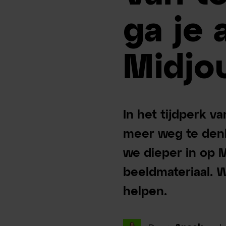
ga je 
Midjo
In het tijdperk v
meer weg te denke
we dieper in op M
beeldmateriaal. 
helpen.