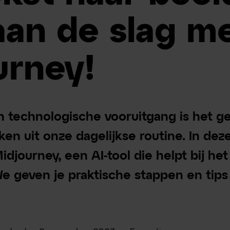
aan de slag m
urney!
an technologische vooruitgang is het ge
n uit onze dagelijkse routine. In dez
idjourney, een AI-tool die helpt bij he
We geven je praktische stappen en tips