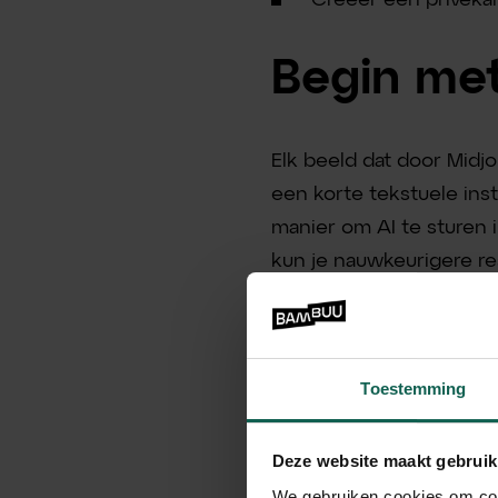
Begin met
Elk beeld dat door Mid
een korte tekstuele inst
manier om AI te sturen i
kun je nauwkeurigere res
Voorbeeld: Als je een af
of a sports car.”
Toestemming
Deze website maakt gebruik
We gebruiken cookies om cont