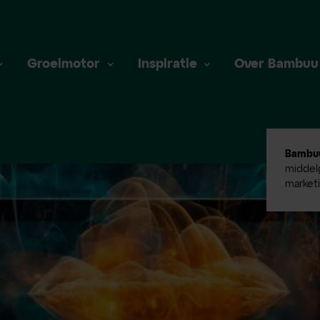
Groeimotor
Inspiratie
Over Bambuu
Bambu
middelg
market