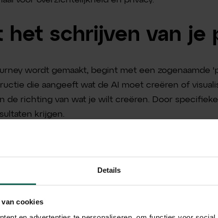
 het schrijven van je
journey wordt gemaakt, begint met een zogenaamde 'p
ructie die aangeeft wat de AI moet creëren of visuali
n de richting van wat je wilt creëren. Door specifieker
ultaten krijgen.
beelding wilt van een sportauto, kun je schrijven:
“/im
Details
 van cookies
ent en advertenties te personaliseren, om functies voor social