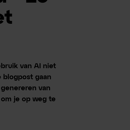
et
bruik van AI niet
e blogpost gaan
t genereren van
 om je op weg te