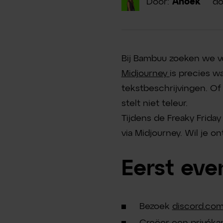
Door:
Anoek
do
Bij Bambuu zoeken we vo
Midjourney
is precies w
tekstbeschrijvingen. Of 
stelt niet teleur.
Tijdens de Freaky Frid
via Midjourney. Wil je o
Eerst even
Bezoek
discord.co
Creëer een privékana