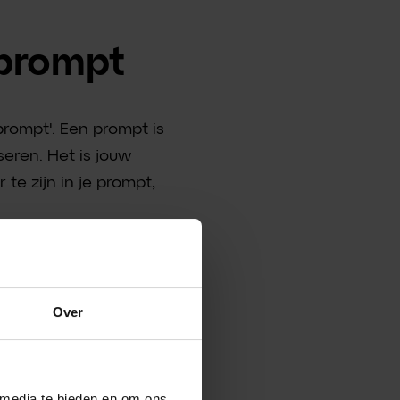
 prompt
rompt'. Een prompt is
seren. Het is jouw
 te zijn in je prompt,
agine create a photo
Over
 media te bieden en om ons