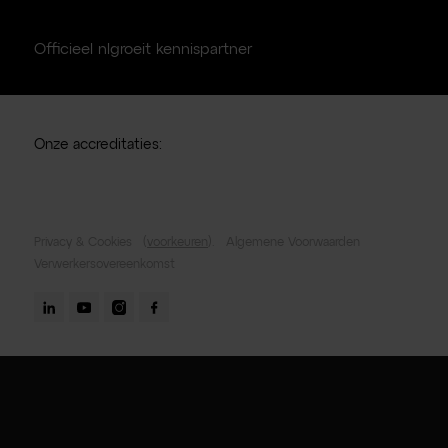
Officieel nlgroeit kennispartner
Onze accreditaties:
Privacy & Cookies
(
voorkeuren
).
Algemene Voorwaarden
Verwerkersovereenkomst