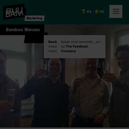
#2
9.2
Marketing
Bambuu Nieuws
Bambuu #2
Bekijk onze beoordelingen
in Emerce100
middelgroot digital
op
The Feedback
marketingbureaus!
Company
.