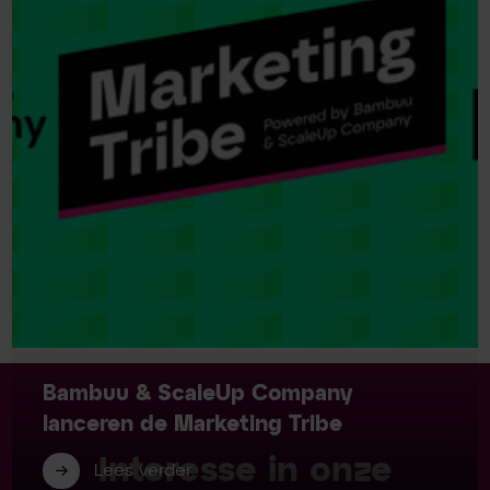
Bambuu & ScaleUp Company
lanceren de Marketing Tribe
Interesse in onze
Lees verder