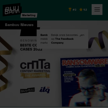
#2
9.2
Marketing
Bambuu Nieuws
Bambuu #2
Bekijk onze beoordelingen
in Emerce100
middelgroot digital
op
The Feedback
marketingbureaus!
Company
.