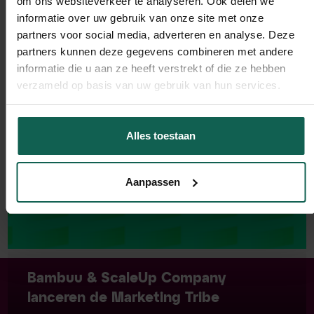
om ons websiteverkeer te analyseren. Ook delen we
Lees verder
informatie over uw gebruik van onze site met onze
partners voor social media, adverteren en analyse. Deze
partners kunnen deze gegevens combineren met andere
informatie die u aan ze heeft verstrekt of die ze hebben
verzameld op basis van uw gebruik van hun services.
Alles toestaan
Aanpassen
Bambuu & ScaleUp Company
lanceren de Marketing Tribe