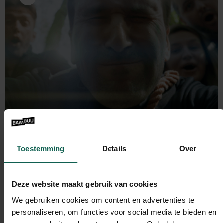
Toestemming
Details
Over
Deze website maakt gebruik van cookies
Bambuu Nieuws
Bambuu plek #2 bemachtigd in
We gebruiken cookies om content en advertenties te
Emerce100!
personaliseren, om functies voor social media te bieden en