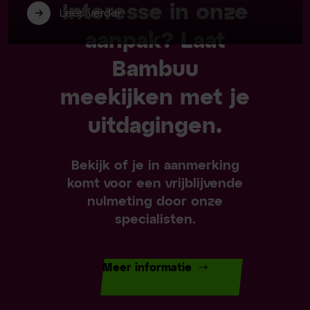
Interesse in onze
Lees verder
aanpak? Laat
Bambuu
meekijken met je
uitdagingen.
Bekijk of je in aanmerking
komt voor een vrijblijvende
nulmeting door onze
specialisten.
Meer informatie