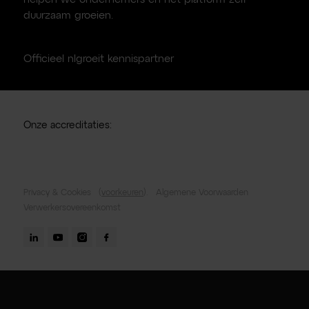
duurzaam groeien.
Officieel nlgroeit kennispartner
Onze accreditaties:
Privacy & Cookies
(
voorkeuren
).
Algemene Voorwaarden
Verwerkersovereenkomst