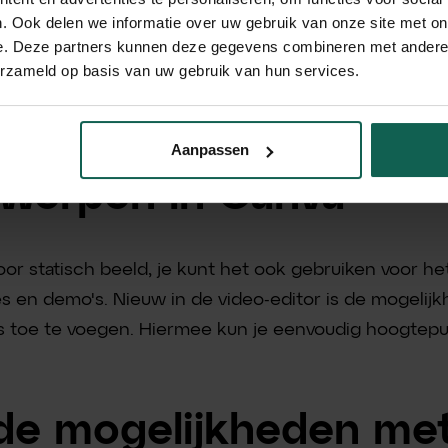
. Ook delen we informatie over uw gebruik van onze site met on
e. Deze partners kunnen deze gegevens combineren met andere i
dingen en video's middels AI in Canva is niet nieuw. 
erzameld op basis van uw gebruik van hun services.
straties te ontwerpen met behulp van AI. Hierdoor is 
chikbaar.
Aanpassen
twerpen in Canva
voor statisch beeld, je kunt het ook gebruiken voor h
es en demo's. Nieuw in de video-editor is de mogelijk
ts toe te voegen. Hiermee kun je eenvoudig hoogtepu
de mogelijkheden me