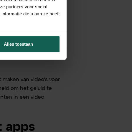
ze partners voor social
nformatie die u aan ze heeft
Wat wel nieuw is, is de
er altijd wel een
Alles toestaan
et maken van video's voor
heid om het geluid te
nten in een video
t apps