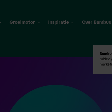
Groeimotor
Inspiratie
Over Bambuu
Bambu
middelg
market