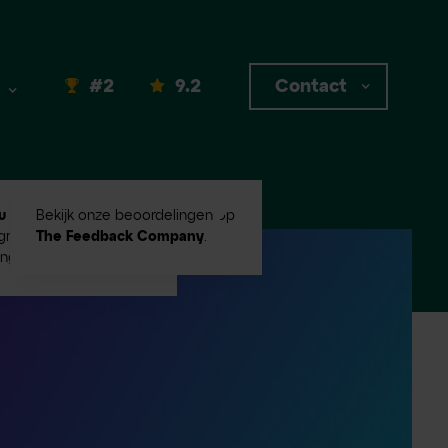
#2
9.2
Contact
u #2
in Emerce100
Bekijk onze beoordelingen op
root digital
The Feedback Company
.
ingbureaus!