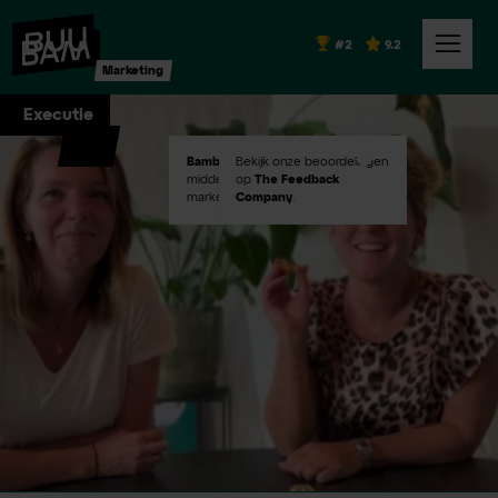
#2
9.2
Marketing
Executie
Bambuu #2
Bekijk onze beoordelingen
in Emerce100
middelgroot digital
op
The Feedback
marketingbureaus!
Company
.