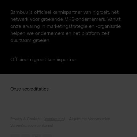
Bambuu is officieel kennispartner van
nlgroeit
, hét
netwerk voor groeiende MKB-ondernemers. Vanuit
onze ervaring in marketingstrategie en -organisatie
helpen we ondernemers en het platform zelf
duurzaam groeien.
Officieel nlgroeit kennispartner
Onze accreditaties:
Privacy & Cookies
(
voorkeuren
).
Algemene Voorwaarden
Verwerkersovereenkomst