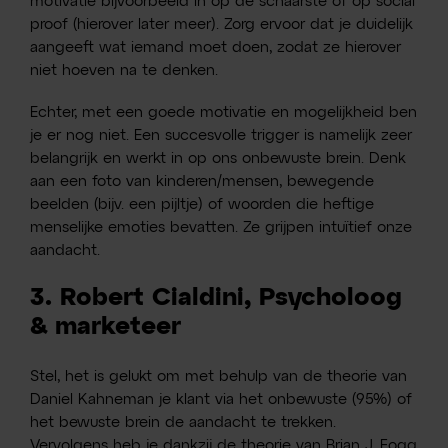
motivatie bijvoorbeeld in op de schaarste of op social
proof (hierover later meer). Zorg ervoor dat je duidelijk
aangeeft wat iemand moet doen, zodat ze hierover
niet hoeven na te denken.
Echter, met een goede motivatie en mogelijkheid ben
je er nog niet. Een succesvolle trigger is namelijk zeer
belangrijk en werkt in op ons onbewuste brein. Denk
aan een foto van kinderen/mensen, bewegende
beelden (bijv. een pijltje) of woorden die heftige
menselijke emoties bevatten. Ze grijpen intuïtief onze
aandacht.
3. Robert Cialdini, Psycholoog
& marketeer
Stel, het is gelukt om met behulp van de theorie van
Daniel Kahneman je klant via het onbewuste (95%) of
het bewuste brein de aandacht te trekken.
Vervolgens heb je dankzij de theorie van Brian J. Fogg