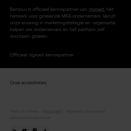
Bambuu is officieel kennispartner van
nlgroeit
, hét
netwerk voor groeiende MKB-ondernemers. Vanuit
onze ervaring in marketingstrategie en -organisatie
helpen we ondernemers en het platform zelf
duurzaam groeien.
Officieel nlgroeit kennispartner
Onze accreditaties:
Privacy & Cookies
(
voorkeuren
).
Algemene Voorwaarden
Verwerkersovereenkomst