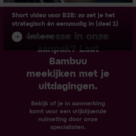
Short video voor B2B: zo zet je het
strategisch én eenvoudig in (deel 1)
Interesse in onze
Lees verder
aanpak? Laat
Bambuu
meekijken met je
uitdagingen.
Bekijk of je in aanmerking
komt voor een vrijblijvende
nulmeting door onze
specialisten.