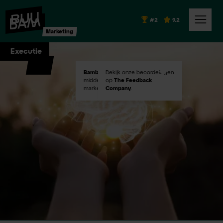
#2
9.2
Marketing
Executie
Bambuu #2
Bekijk onze beoordelingen
in Emerce100
middelgroot digital
op
The Feedback
marketingbureaus!
Company
.