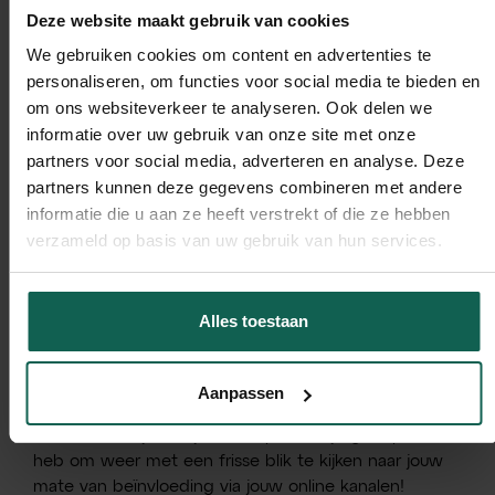
Deze website maakt gebruik van cookies
de rest. Mits je automation on point is.
Sociale
bewijskracht
-> Mensen vertrouwen
We gebruiken cookies om content en advertenties te
mensen, dus geloven ze dat het goed is als
personaliseren, om functies voor social media te bieden en
anderen het ook doen. Reviews of mond-tot-
om ons websiteverkeer te analyseren. Ook delen we
mond reclame zijn hier goede voorbeelden van.
informatie over uw gebruik van onze site met onze
Sympathie
-> Mensen die we aardig vinden,
partners voor social media, adverteren en analyse. Deze
geloven we eerder en gunnen we meer. Maak
partners kunnen deze gegevens combineren met andere
het dus persoonlijk, mits je aardig bent..
informatie die u aan ze heeft verstrekt of die ze hebben
Natuurlijk ;-)
verzameld op basis van uw gebruik van hun services.
Eenheid
-> Bij een gevoel van saamhorigheid
en gedeelde identiteit ontstaat er een
mogelijkheid tot beïnvloeding van het gedrag.
Alles toestaan
Samen zijn en samen handelen, laat jouw
prospect zich gehoord voelen en wie weet ligt
daar jouw succes!
Aanpassen
Bedankt voor jouw tijd. Ik hoop dat ik je geïnspireerd
heb om weer met een frisse blik te kijken naar jouw
mate van beïnvloeding via jouw online kanalen!