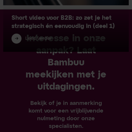
Short video voor B2B: zo zet je het
strategisch én eenvoudig in (deel 1)
Interesse in onze
Lees verder
aanpak? Laat
Bambuu
meekijken met je
uitdagingen.
Bekijk of je in aanmerking
komt voor een vrijblijvende
nulmeting door onze
specialisten.