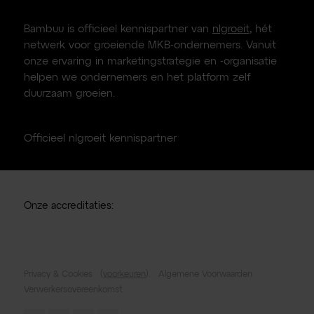
Bambuu is officieel kennispartner van
nlgroeit
, hét
netwerk voor groeiende MKB-ondernemers. Vanuit
onze ervaring in marketingstrategie en -organisatie
helpen we ondernemers en het platform zelf
duurzaam groeien.
Officieel nlgroeit kennispartner
Onze accreditaties:
Privacy & Cookies
(
voorkeuren
).
Algemene Voorwaarden
Verwerkersovereenkomst