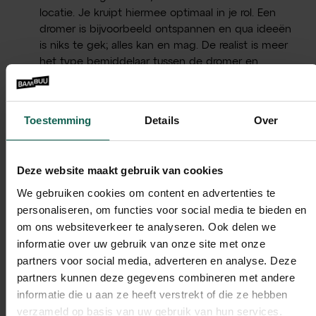
locatie. Je kruipt hiermee optimaal in je rol. Een
dromer is bijvoorbeeld ontspannen en qua ideeën
is niks te gek; alles kan en mag. De realist is meer
het type bemiddelaar tussen de dromer en
criticus en kijkt op een pragmatische manier naar
de mogelijkheden. De criticus is namelijk meer
koelbloedig en niet huiverig om een plan af te
Toestemming
Details
Over
wijzen. Leef je dus zo goed mogelijk in, in de rol
die je op dat moment bezit.
Deze website maakt gebruik van cookies
Na het lezen besef je waarschijnlijk meer hoe
waardevol deze De Walt Disney methode in praktijk
We gebruiken cookies om content en advertenties te
kan zijn en inzetbaar is om marketingconcepten te
personaliseren, om functies voor social media te bieden en
brainstormen. Een techniek welke wij binnen Bambuu
om ons websiteverkeer te analyseren. Ook delen we
gebruiken voor toffe marketingcampagnes. Interesse
informatie over uw gebruik van onze site met onze
in onze aanpak op het vlak van brainstormen? Laat
partners voor social media, adverteren en analyse. Deze
Bambuu met je meedenken en creëren wij samen een
partners kunnen deze gegevens combineren met andere
succesvolle campagne!
informatie die u aan ze heeft verstrekt of die ze hebben
verzameld op basis van uw gebruik van hun services.