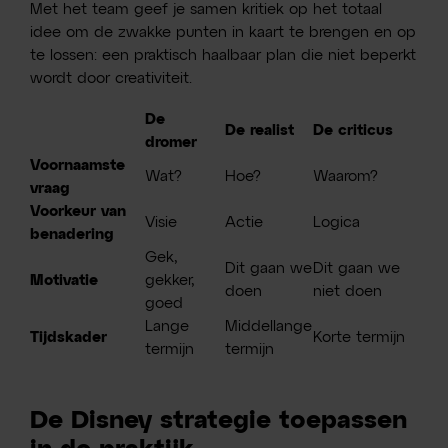
Met het team geef je samen kritiek op het totaal
idee om de zwakke punten in kaart te brengen en op
te lossen: een praktisch haalbaar plan die niet beperkt
wordt door creativiteit.
De
De realist
De criticus
dromer
Voornaamste
Wat?
Hoe?
Waarom?
vraag
Voorkeur van
Visie
Actie
Logica
benadering
Gek,
Dit gaan we
Dit gaan we
Motivatie
gekker,
doen
niet doen
goed
Lange
Middellange
Tijdskader
Korte termijn
termijn
termijn
De Disney strategie toepassen