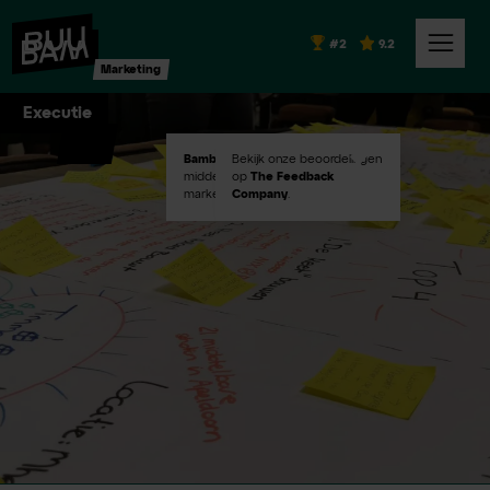
#2
9.2
Marketing
Executie
Bambuu #2
Bekijk onze beoordelingen
in Emerce100
middelgroot digital
op
The Feedback
marketingbureaus!
Company
.