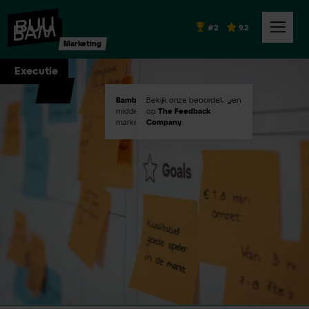
#2
9.2
Marketing
Executie
Bambuu #2
Bekijk onze beoordelingen
in Emerce100
middelgroot digital
op
The Feedback
marketingbureaus!
Company
.