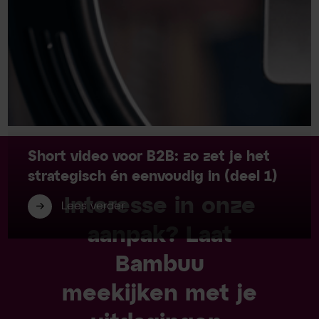
Short video voor B2B: zo zet je het
strategisch én eenvoudig in (deel 1)
Interesse in onze
Lees verder
aanpak? Laat
Bambuu
meekijken met je