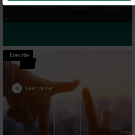
Executie
Billy Grace: waarom steeds meer
bedrijven verder kijken dan Google
Analytics 4
Lees verder