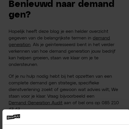
Benieuwd naar demand
gen?
Hopelijk heeft deze blog je een helder overzicht
gegeven van de belangrijkste termen in
demand
generation
. Als je geïnteresseerd bent in het verder
verkennen van hoe demand generation jouw bedrijf
kan helpen groeien, staan we klaar om je te
ondersteunen.
Of je nu hulp nodig hebt bij het opzetten van een
complete demand gen strategie, specifieke
dienstverlening zoekt of gewoon wat advies wilt; We
staan voor je klaar. Vraag bijvoorbeeld een
Demand Generation Audit
aan of bel ons op 085 210
47 47.