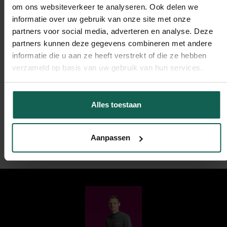
om ons websiteverkeer te analyseren. Ook delen we
Zo krijg je het beste van twee werelden: meer
informatie over uw gebruik van onze site met onze
nauwkeurigheid en minder dataverlies, zonder dat je
partners voor social media, adverteren en analyse. Deze
mogelijk lange tijd kwijt bent aan implementatie en
partners kunnen deze gegevens combineren met andere
niet zeker weet of deze implementatie wel goed
informatie die u aan ze heeft verstrekt of die ze hebben
staat.
verzameld op basis van uw gebruik van hun services.
Wil je verder de diepte in? Lees
hier alles over Server
Alles toestaan
Side tracking.
Heb je hulp nodig bij het verzamelen
van data, of dat nu via Google Tag Gateway (client-
side) of server-side tracking is, neem dan
vrijblijvend
Aanpassen
contact met ons op.