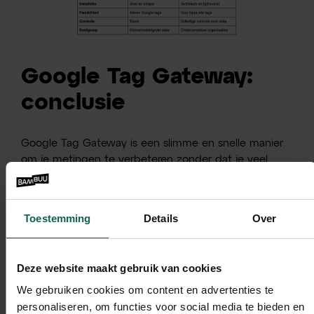
Google Tag Gateway:
conclusie
Google Tag Gateway is een slimme en snelle manier
om je metingen te verbeteren zonder dat je veel
technische kennis nodig hebt. Het is vooral
interessant voor bedrijven die:
Toestemming
Details
Over
Nu client-side tracking gebruiken;
Deze website maakt gebruik van cookies
Hun data betrouwbaarder willen maken;
Maar (nog) geen volledige server-side setup willen
We gebruiken cookies om content en advertenties te
of kunnen bouwen
personaliseren, om functies voor social media te bieden en