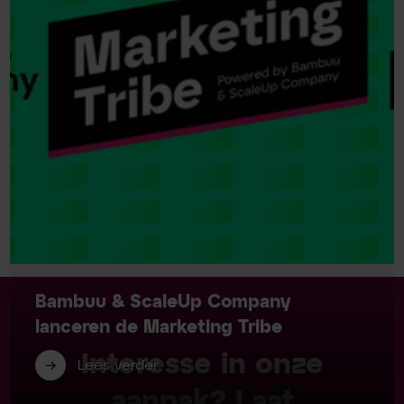
Bambuu & ScaleUp Company
lanceren de Marketing Tribe
Interesse in onze
Lees verder
aanpak? Laat