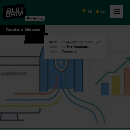
#2
9.2
Marketing
Bambuu Nieuws
Bambuu #2
Bekijk onze beoordelingen
in Emerce100
middelgroot digital
op
The Feedback
marketingbureaus!
Company
.