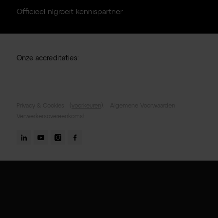
Officieel nlgroeit kennispartner
Onze accreditaties:
Privacy & Cookies
(
voorkeuren
).
Algemene Voorwaarden
Verwerkersovereenkomst