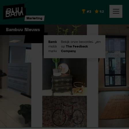
#2
9.2
Marketing
Bambuu Nieuws
Bambuu #2
Bekijk onze beoordelingen
in Emerce100
middelgroot digital
op
The Feedback
marketingbureaus!
Company
.