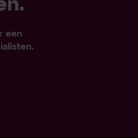
en.
r een
alisten.