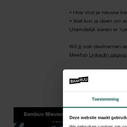
> Hoe vind je nieuwe k
> Wat kun je doen om e
Uiteindelijk waren er r
Wil jij ook deelnemen 
Meetup
LinkedIn pagina
.
Meer blog
Toestemming
Bambuu Nieuws
Deze website maakt gebruik
We gebruiken cookies om cont