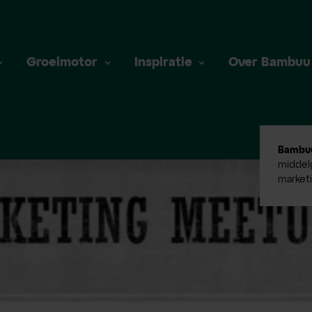
Groeimotor
Inspiratie
Over Bambuu
Bambu
middelg
market