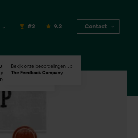
#2
9.2
Contact
u #2
in Emerce100
Bekijk onze beoordelingen op
root digital
The Feedback Company
.
ingbureaus!