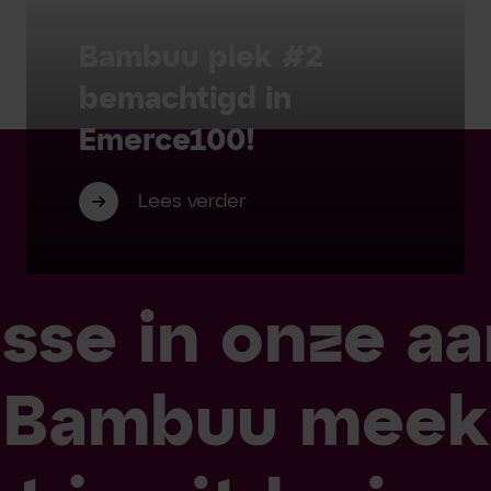
Bambuu plek #2
bemachtigd in
Emerce100!
Lees verder
esse in onze a
 Bambuu meek