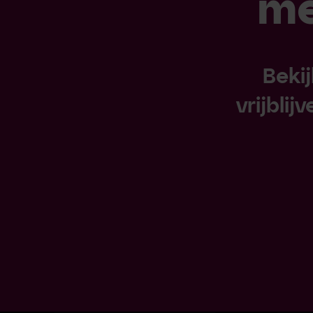
me
Beki
vrijbli