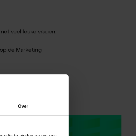
met veel leuke vragen.
 op de Marketing
Over
Bambuu Nieuws
 media te bieden en om ons