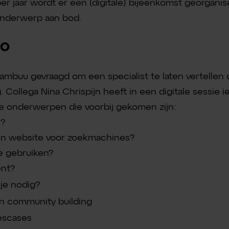
 per jaar wordt er een (digitale) bijeenkomst georgan
onderwerp aan bod.
EO
mbuu gevraagd om een specialist te laten vertellen 
. Collega Nina Chrispijn heeft in een digitale sess
e onderwerpen die voorbij gekomen zijn:
O?
een website voor zoekmachines?
e gebruiken?
ent?
je nodig?
en community building
escases