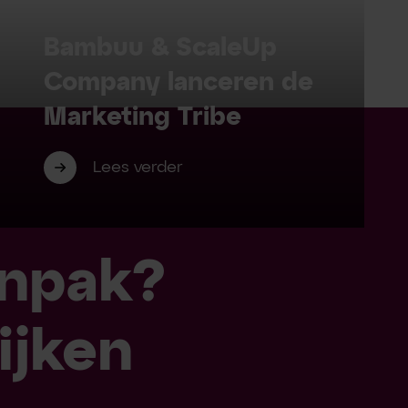
Bambuu & ScaleUp
Company lanceren de
Marketing Tribe
Lees verder
anpak?
ijken