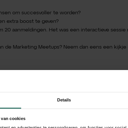
ansen om succesvoller te worden?
en extra boost te geven?
uim 20 aanmeldingen. Het was een interactieve sessie 
aan de Marketing Meetups? Neem dan eens een kijkje
 posts:
Details
Bambuu Nieuws
 van cookies
ent en advertenties te personaliseren, om functies voor social