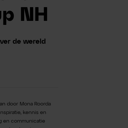
up NH
over de wereld
taan door Mona Roorda
nspiratie, kennis en
ng en communicatie