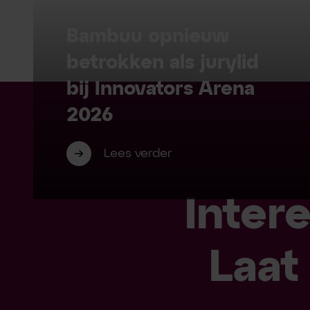
Bambuu opnieuw
betrokken als jurylid
bij Innovators Arena
2026
Lees verder
Inter
Laat