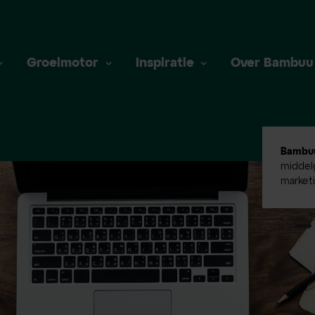
Groeimotor
Inspiratie
Over Bambuu
Bambu
middelg
market