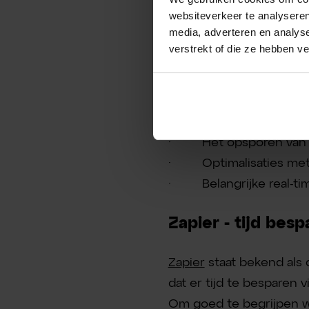
Opteo sa
websiteverkeer te analyseren
media, adverteren en analys
verstrekt of die ze hebben v
· Diepgaande analy
· Prestatie- en probl
· Optimalisatiehulpm
· Hulpprogramma’s voo
· Het opsporen van f
· Optimalisaties met 
· Belangrijke real-tim
Zapier - tijd bes
Zapier
staat bekend als 
dat er tijd te besparen v
Om goed te begrijpen wat