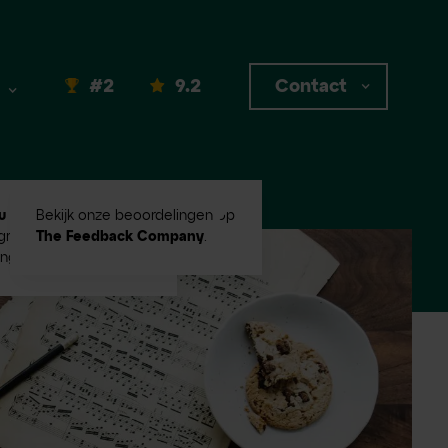
#2
9.2
Contact
u #2
in Emerce100
Bekijk onze beoordelingen op
root digital
The Feedback Company
.
ingbureaus!