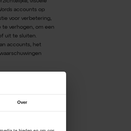
zichtelijke, visuele
Words accounts op
stie voor verbetering,
e te verhogen, om een
uit te sluiten.
an accounts, het
n waarschuwingen
Over
s Opteo dé online
 media te bieden en om ons