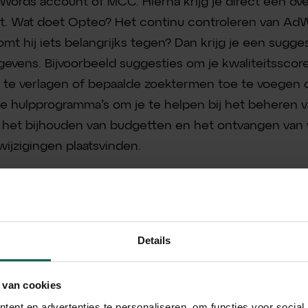
Words account of MCC. Hierna krijg je direct een over
t. Wat doet Opteo? Het continu controleren van Ad
omt hij iets belangrijks tegen? Dan krijg je een sugge
evens. Bijvoorbeeld suggesties om je kwaliteitsscor
 te verlagen of bepaalde zoektermen toe te voegen of 
e hulpprogramma’s om je te helpen bij het beheren v
, het bijhouden van budgetten en het ontvangen va
wijzigingen plaatsvinden.
or jou?
Details
t bij een bedrijf dat actief is met Google AdWords, i
 verbeteren van de advertentieprestaties.
 van cookies
ent en advertenties te personaliseren, om functies voor social