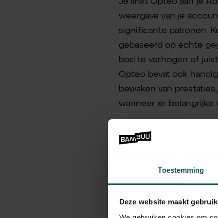
Je linkt Opteo aan je Ad
weergave van je accoun
significante patronen. K
gebaseerd op echte geg
bod te verhogen of juist
Opteo bevat ook handig
bewaken van prestaties
wanneer er belangrijke 
Handig vo
Toestemming
Ja, als je marketeer ben
marketing tool voor het
Deze website maakt gebruik
We gebruiken cookies om cont