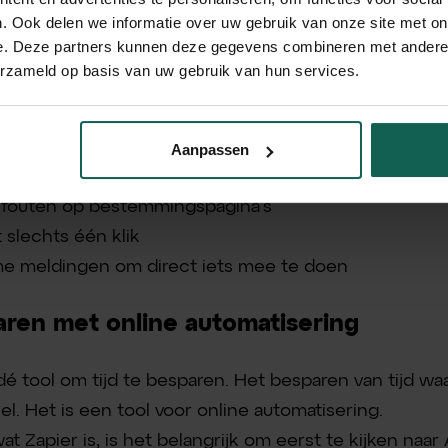
mengevat:
. Ook delen we informatie over uw gebruik van onze site met on
e. Deze partners kunnen deze gegevens combineren met andere i
erzameld op basis van uw gebruik van hun services.
se
eemdiagnostiek
iddelen voor zoekwoordbiedingen
Aanpassen
r het testen van advertenties
outen op bestemmingspagina’s
slechts één klik
e meldingen om direct iets mee te doen
paren met online automatisering
dé tool om tijd te besparen. Het besparen van tijd waa
iel. Het is een tool voor online automatisering.
 Zapier is, is het belangrijk om eerst te kijken naar 