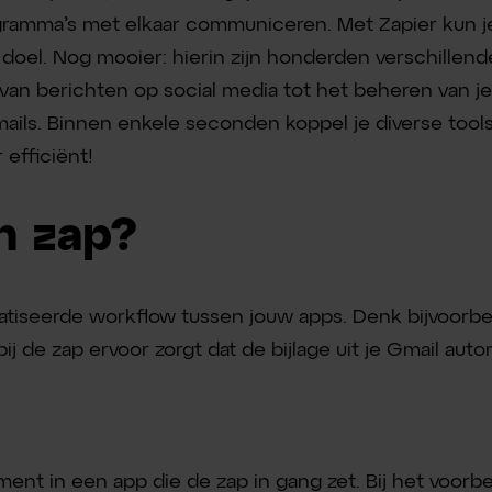
mma’s met elkaar communiceren. Met Zapier kun je
k doel. Nog mooier: hierin zijn honderden verschillen
 van berichten op social media tot het beheren van j
ails. Binnen enkele seconden koppel je diverse tools 
 efficiënt!
n zap?
atiseerde workflow tussen jouw apps. Denk bijvoorbe
j de zap ervoor zorgt dat de bijlage uit je Gmail au
ment in een app die de zap in gang zet. Bij het voorb