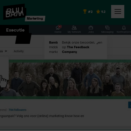
#2
9.2
Marketing
Executie
Bambuu #2
Bekijk onze beoordelingen
in Emerce100
middelgroot digital
op
The Feedback
marketingbureaus!
Company
.