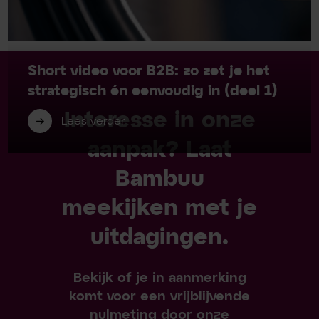
Short video voor B2B: zo zet je het
strategisch én eenvoudig in (deel 1)
Interesse in onze
Lees verder
aanpak? Laat
Bambuu
meekijken met je
uitdagingen.
Bekijk of je in aanmerking
komt voor een vrijblijvende
nulmeting door onze