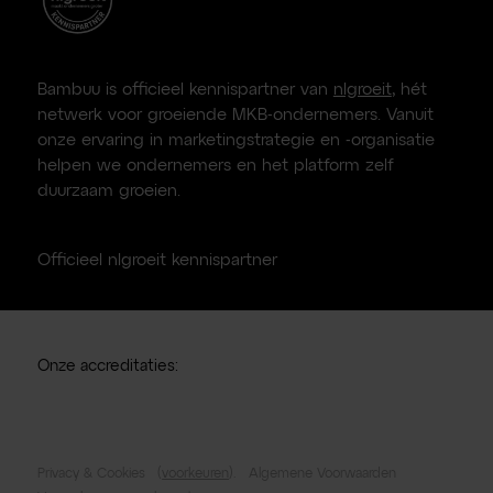
Bambuu is officieel kennispartner van
nlgroeit
, hét
netwerk voor groeiende MKB-ondernemers. Vanuit
onze ervaring in marketingstrategie en -organisatie
helpen we ondernemers en het platform zelf
duurzaam groeien.
Officieel nlgroeit kennispartner
Onze accreditaties:
Privacy & Cookies
(
voorkeuren
).
Algemene Voorwaarden