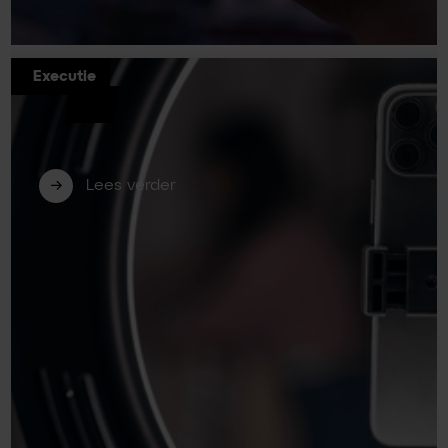
Executie
Short video voor B2B: zo bewerk je je
content eenvoudig en effectief (deel
2)
Lees verder