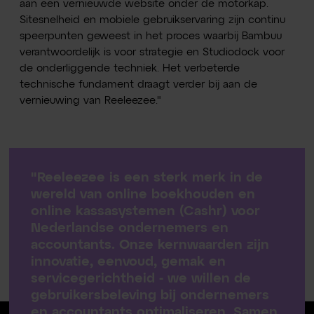
aan een vernieuwde website onder de motorkap.
Sitesnelheid en mobiele gebruikservaring zijn continu
speerpunten geweest in het proces waarbij Bambuu
verantwoordelijk is voor strategie en Studiodock voor
de onderliggende techniek. Het verbeterde
technische fundament draagt verder bij aan de
vernieuwing van Reeleezee."
"Reeleezee is een sterk merk in de
wereld van online boekhouden en
online kassasystemen (Cashr) voor
Nederlandse ondernemers en
accountants. Onze kernwaarden zijn
innovatie, eenvoud, gemak en
servicegerichtheid - we willen de
gebruikersbeleving bij ondernemers
en accountants optimaliseren. Samen