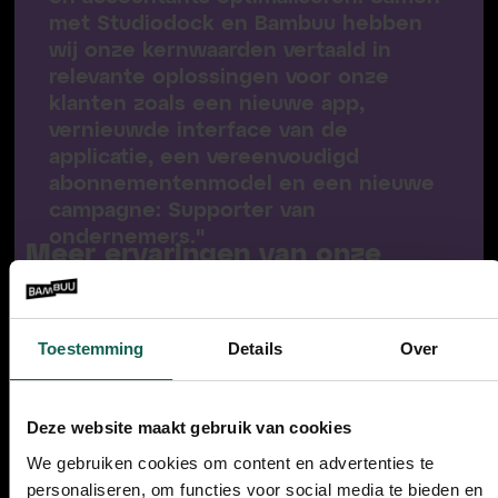
met Studiodock en Bambuu hebben
wij onze kernwaarden vertaald in
relevante oplossingen voor onze
klanten zoals een nieuwe app,
vernieuwde interface van de
applicatie, een vereenvoudigd
abonnementenmodel en een nieuwe
campagne: Supporter van
ondernemers."
Meer ervaringen van onze
opdrachtgevers.
Toestemming
Details
Over
NONONS
Ties Arts
Algemeen Directeur
Deze website maakt gebruik van cookies
We gebruiken cookies om content en advertenties te
personaliseren, om functies voor social media te bieden en