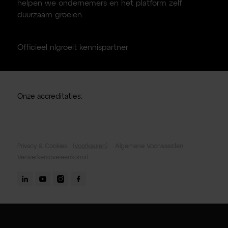
helpen we ondernemers en het platform zelf
duurzaam groeien.
Officieel nlgroeit kennispartner
Onze accreditaties:
Privacy & Cookies
(
voorkeuren
).
Algemene Voorwaarden
Verwerkersovereenkomst