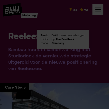
#2
9.2
Marketing
Reeleezee
Bambuu #2
Bekijk onze beoordelingen
in Emerce100
middelgroot digital
op
The Feedback
marketingbureaus!
Company
.
Bambuu heeft in samenwerking met
Studiodock de vernieuwde strategie
uitgerold voor de nieuwe positionering
van Reeleezee.
Case Study