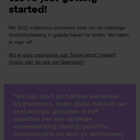
started!
Per 2021 is Bambuu compleet klaar om de volledige
doorontwikkeling in goede banen te leiden. We kijken
er naar uit!
Wil je jouw organisatie ook 'future proof' maken?
Check dan de site van Breinstein!
"Na mijn start als fulltime marketeer
bij Breinstein, begin 2020, hebben we
veel energie gestoken in het
opzetten van een optimale
samenwerking. Dankzij gerichte
communicatie en door te vertrouwen