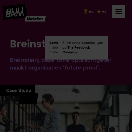
#2
9.2
Marketing
Breinstein
Bambuu #2
Bekijk onze beoordelingen
in Emerce100
middelgroot digital
op
The Feedback
marketingbureaus!
Company
.
Breinstein; deze toffe opdrachtgever
maakt organisaties ‘future proof’.
Case Study