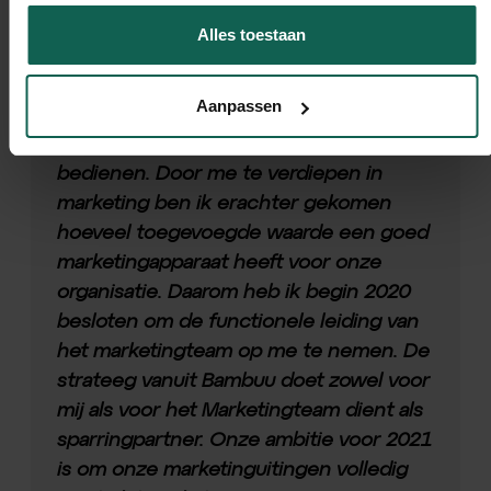
Alles toestaan
"Marketing was altijd onderbelicht
binnen onze organisatie. Het lukte ons
Aanpassen
altijd goed om via persoonlijk contact
zowel de klant- als de traineekant te
bedienen. Door me te verdiepen in
marketing ben ik erachter gekomen
hoeveel toegevoegde waarde een goed
marketingapparaat heeft voor onze
organisatie. Daarom heb ik begin 2020
besloten om de functionele leiding van
het marketingteam op me te nemen. De
strateeg vanuit Bambuu doet zowel voor
mij als voor het Marketingteam dient als
sparringpartner. Onze ambitie voor 2021
is om onze marketinguitingen volledig