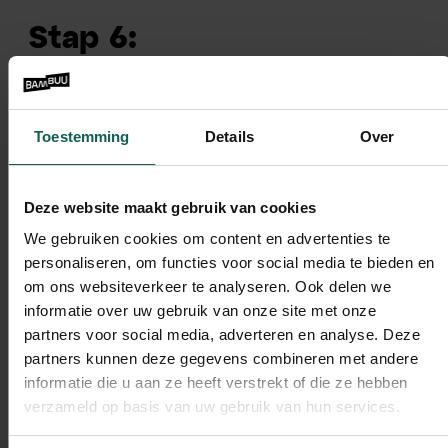
Stap 6:
Doorontwikkeling van
het team medio 2020
Toestemming
Details
Over
Ondertussen werkten we ook aan het stabiliseren
van
de organisatie zelf. De constructie waarbij de
Deze website maakt gebruik van cookies
marketingmedewerkers van Breinstein en Bambuu
We gebruiken cookies om content en advertenties te
samen één team vormden, kreeg preciezere
personaliseren, om functies voor social media te bieden en
afstemming. Zo detacheerde Bambuu bijvoorbeeld
een parttime specialistische marketeer.
om ons websiteverkeer te analyseren. Ook delen we
informatie over uw gebruik van onze site met onze
Samen werken zij – onder leiding van het
partners voor social media, adverteren en analyse. Deze
Marketingteam van Breinstein en de Strateeg van
partners kunnen deze gegevens combineren met andere
Bambuu – aan de verdere uitbouw van de aanpak.
informatie die u aan ze heeft verstrekt of die ze hebben
Deze constructie zorgt ook voor een effectieve
verzameld op basis van uw gebruik van hun services.
kennisoverdracht naar Breinstein zelf.