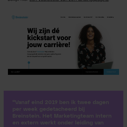
“Vanaf eind 2019 ben ik twee dagen
per week gedetacheerd bij
Breinstein. Het Marketingteam intern
en extern werkt onder leiding van