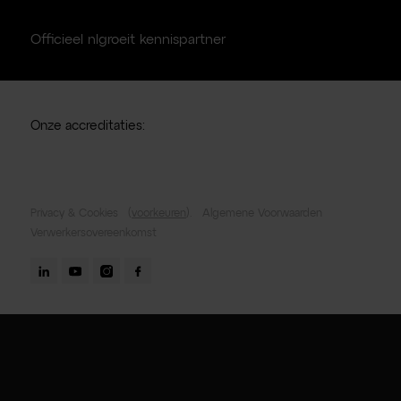
Officieel nlgroeit kennispartner
Onze accreditaties:
Privacy & Cookies
(
voorkeuren
).
Algemene Voorwaarden
Verwerkersovereenkomst