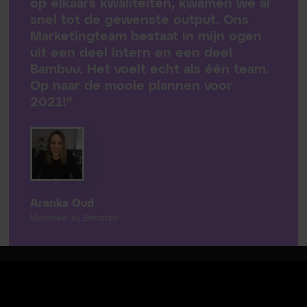
op elkaars kwaliteiten, kwamen we al
snel tot de gewenste output. Ons
Marketingteam bestaat in mijn ogen
uit een deel intern en een deel
Bambuu. Het voelt echt als één team.
Op naar de mooie plannen voor
2021!"
Aranka Oud
Marketeer bij Breinstein