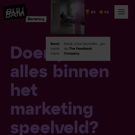
#2
9.2
Marketing
Bambuu #2
Bekijk onze beoordelingen
in Emerce100
Doen jullie
middelgroot digital
op
The Feedback
marketingbureaus!
Company
.
alles binnen
het
marketing
speelveld?