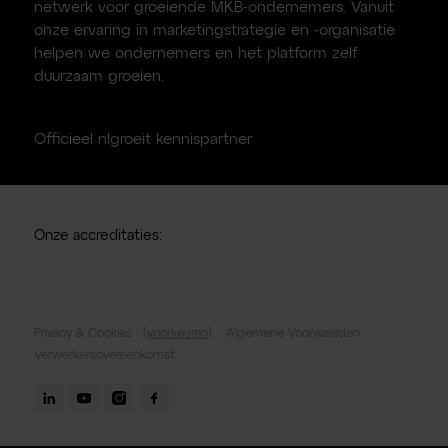
netwerk voor groeiende MKB-ondernemers. Vanuit
onze ervaring in marketingstrategie en -organisatie
helpen we ondernemers en het platform zelf
duurzaam groeien.
Officieel nlgroeit kennispartner
Onze accreditaties:
Privacy & Cookies
(
voorkeuren
).
Algemene Voorwaarden
Verwerkersovereenkomst