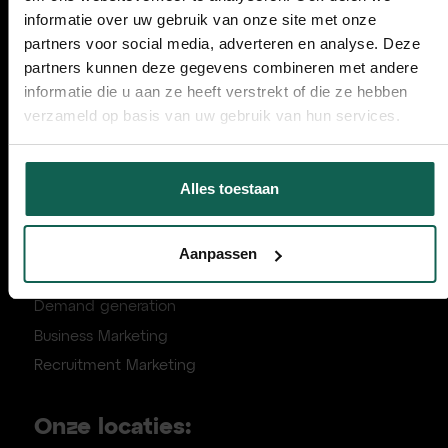
informatie over uw gebruik van onze site met onze
partners voor social media, adverteren en analyse. Deze
partners kunnen deze gegevens combineren met andere
Handige links:
informatie die u aan ze heeft verstrekt of die ze hebben
verzameld op basis van uw gebruik van hun services.
Over ons
Kennis & Downloads
Alles toestaan
Cases
FAQ
Aanpak voor groeibedrijven
Aanpassen
Marketing Strategie Canvas
Demand generation
Business Marketing
Recruitment Marketing
Onze locaties: