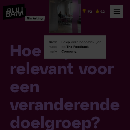
#2
9.2
Marketing
Bambuu #2
Bekijk onze beoordelingen
in Emerce100
Hoe blijf ik
middelgroot digital
op
The Feedback
marketingbureaus!
Company
.
relevant voor
een
veranderende
doelgroep?