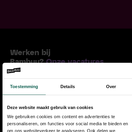
Werken bij
Bambuu?
Onze vacatures
Lees hier meer over
onze
unieke aanpak
Toestemming
Details
Over
085 210 47 47
Deze website maakt gebruik van cookies
We gebruiken cookies om content en advertenties te
E-mail
: info@bambuu.nl
personaliseren, om functies voor social media te bieden en
om ons websiteverkeer te analyseren. Ook delen we