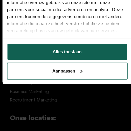
informatie over uw gebruik van onze site met onze
partners voor social media, adverteren en analyse. Deze
partners kunnen deze gegevens combineren met andere
Handige links:
informatie die u aan ze heeft verstrekt of die ze hebben
verzameld op basis van uw gebruik van hun services.
Over ons
Kennis & Downloads
Cases
Alles toestaan
FAQ
Aanpak voor groeibedrijven
Aanpassen
Marketing Strategie Canvas
Demand generation
Business Marketing
Recruitment Marketing
Onze locaties: