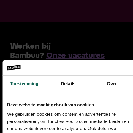
Werken bij
Bambuu?
Onze vacatures
Lees hier meer over
onze
unieke aanpak
Toestemming
Details
Over
085 210 47 47
Deze website maakt gebruik van cookies
E-mail
: info@bambuu.nl
We gebruiken cookies om content en advertenties te
personaliseren, om functies voor social media te bieden en
om ons websiteverkeer te analyseren. Ook delen we