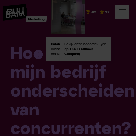
#2
9.2
Marketing
Bambuu #2
Bekijk onze beoordelingen
in Emerce100
Hoe kan ik
middelgroot digital
op
The Feedback
marketingbureaus!
Company
.
mijn bedrijf
onderscheiden
van
concurrenten?