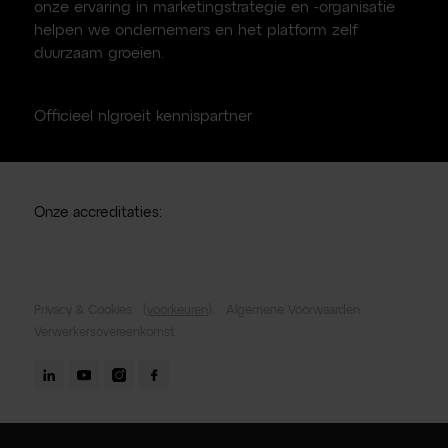
onze ervaring in marketingstrategie en -organisatie
helpen we ondernemers en het platform zelf
duurzaam groeien.
Officieel nlgroeit kennispartner
Onze accreditaties:
Privacy & Cookies
(
voorkeuren
).
Algemene Voorwaarden
Verwerkersovereenkomst