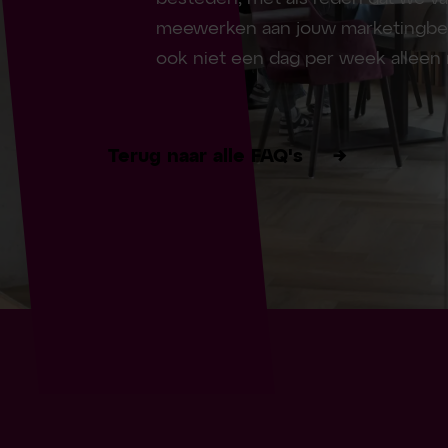
meewerken aan jouw marketingbel
ook niet een dag per week alleen m
Terug naar alle FAQ's
→