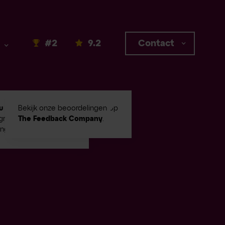
#2
9.2
Contact
u #2
in Emerce100
Bekijk onze beoordelingen op
root digital
The Feedback Company
.
ingbureaus!