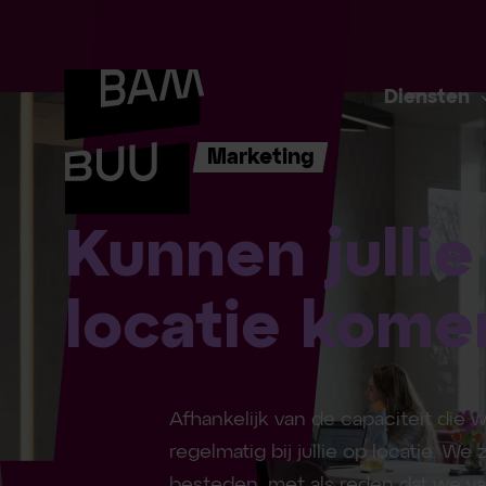
Diensten
Marketing
Kunnen jullie
locatie kome
Afhankelijk van de capaciteit di
regelmatig bij jullie op locatie. We z
besteden, met als reden dat we va