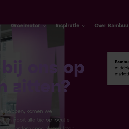
Groeimotor
Inspiratie
Over Bambuu
 bij ons op
Bambu
middelg
market
n zitten?
e we hebben, komen we
ullen nooit alle tijd op locatie
ak meerdere specialisten laten