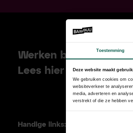
Toestemming
Werken bij Bambuu?
O
Lees hier meer over
o
Deze website maakt gebruik
We gebruiken cookies om cont
websiteverkeer te analyseren
media, adverteren en analys
verstrekt of die ze hebben v
Handige links: