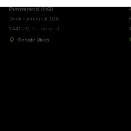
Purmerend (HQ)
Wielingenstraat 10A
1441 ZR, Purmerend
Google Maps