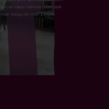
eid en deze mensen dus vaak
aar bezig zijn met 1 klant.