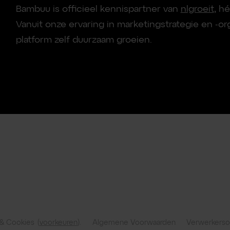
Bambuu is officieel kennispartner van
nlgroeit
, h
Vanuit onze ervaring in marketingstrategie en -
platform zelf duurzaam groeien.
 & Cookies
(
voorkeuren
).
Algemene Voorwaarden
Verwerkers