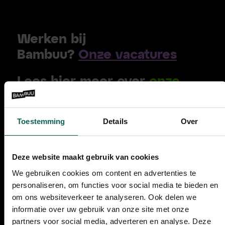
Werken bij
Bambuu?
Onze vacatures
Lees hier meer over
onze
unieke aanpak
Toestemming
Details
Over
085 210 47 47
E-mail
: info@bambuu.nl
Deze website maakt gebruik van cookies
We gebruiken cookies om content en advertenties te
personaliseren, om functies voor social media te bieden en
om ons websiteverkeer te analyseren. Ook delen we
informatie over uw gebruik van onze site met onze
Handige links:
partners voor social media, adverteren en analyse. Deze