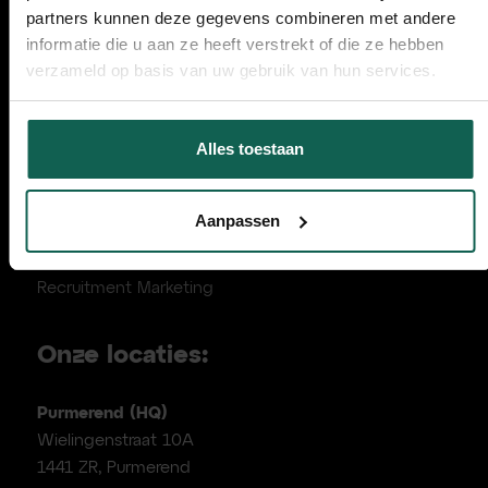
partners kunnen deze gegevens combineren met andere
Over ons
informatie die u aan ze heeft verstrekt of die ze hebben
Kennis & Downloads
verzameld op basis van uw gebruik van hun services.
Cases
FAQ
Alles toestaan
Aanpak voor groeibedrijven
Marketing Strategie Canvas
Aanpassen
Demand generation
Business Marketing
Recruitment Marketing
Onze locaties:
Purmerend (HQ)
Wielingenstraat 10A
1441 ZR, Purmerend