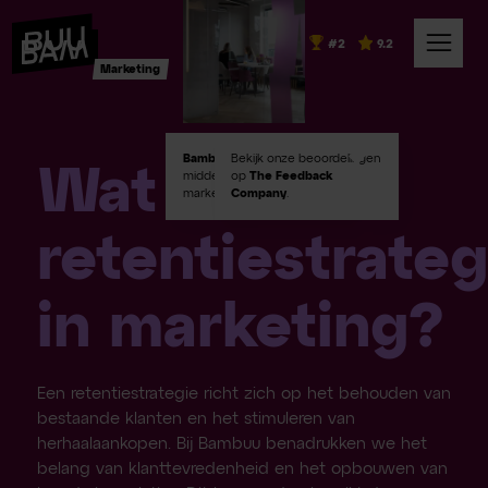
#2
9.2
Marketing
Bambuu #2
Bekijk onze beoordelingen
in Emerce100
Wat is een
middelgroot digital
op
The Feedback
marketingbureaus!
Company
.
retentiestrateg
in marketing?
Een retentiestrategie richt zich op het behouden van
bestaande klanten en het stimuleren van
herhaalaankopen. Bij Bambuu benadrukken we het
belang van klanttevredenheid en het opbouwen van