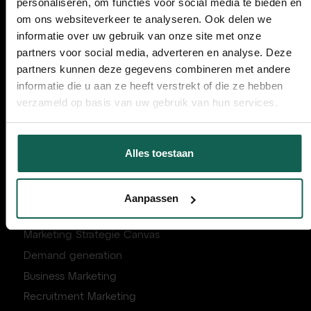
personaliseren, om functies voor social media te bieden en
E-mail
: info@bambuu.nl
om ons websiteverkeer te analyseren. Ook delen we
informatie over uw gebruik van onze site met onze
partners voor social media, adverteren en analyse. Deze
partners kunnen deze gegevens combineren met andere
informatie die u aan ze heeft verstrekt of die ze hebben
Handige links:
verzameld op basis van uw gebruik van hun services.
Over ons
Alles toestaan
Kennis & Downloads
Cases
FAQ
Aanpassen
Aanpak voor groeibedrijven
Marketing Strategie Canvas
Demand generation
Business Marketing
Recruitment Marketing