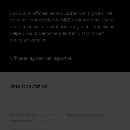
Bambuu is officieel kennispartner van
nlgroeit
, hét
netwerk voor groeiende MKB-ondernemers. Vanuit
onze ervaring in marketingstrategie en -organisatie
helpen we ondernemers en het platform zelf
duurzaam groeien.
Officieel nlgroeit kennispartner
Onze accreditaties:
Privacy & Cookies
(
voorkeuren
).
Algemene Voorwaarden
Verwerkersovereenkomst