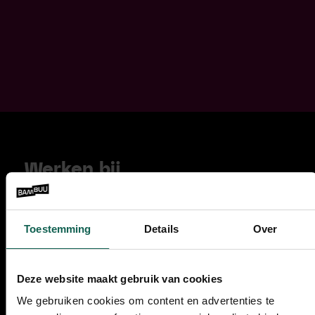
Werken bij
Bambuu?
Onze vacatures
Lees hier meer over
onze
Toestemming
Details
Over
unieke aanpak
Deze website maakt gebruik van cookies
085 210 47 47
We gebruiken cookies om content en advertenties te