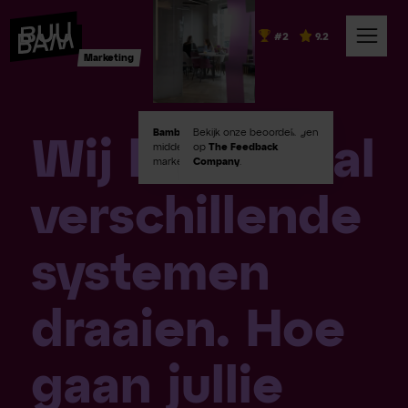
#2
9.2
Marketing
Bambuu #2
Bekijk onze beoordelingen
in Emerce100
Wij hebben al
middelgroot digital
op
The Feedback
marketingbureaus!
Company
.
verschillende
systemen
draaien. Hoe
gaan jullie