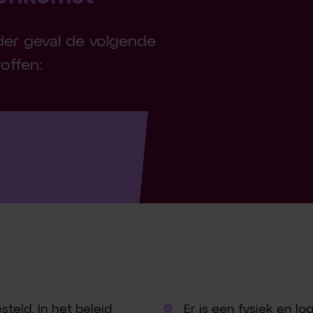
eder geval de volgende
offen:
steld. In het beleid
Er is een fysiek en l