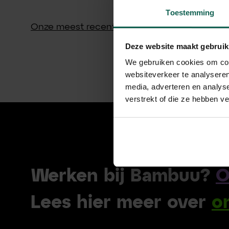
Toestemming
Onze meest recente verwerkersovereenkomst
Deze website maakt gebruik
We gebruiken cookies om cont
websiteverkeer te analyseren
media, adverteren en analys
verstrekt of die ze hebben v
Werken bij Bambuu?
O
Lees hier meer over
o