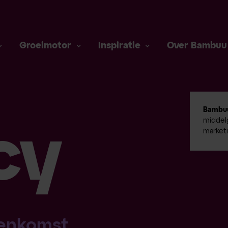
Groeimotor
Inspiratie
Over Bambuu
Bambu
middelg
cy
market
enkomst