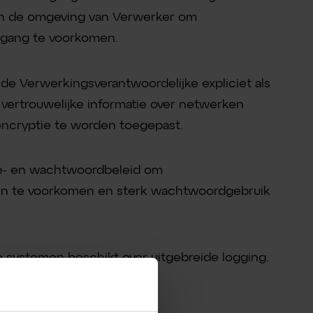
en de omgeving van Verwerker om
egang te voorkomen.
 de Verwerkingsverantwoordelijke expliciet als
vertrouwelijke informatie over netwerken
 encryptie te worden toegepast.
tie- en wachtwoordbeleid om
in te voorkomen en sterk wachtwoordgebruik
 systemen beschikt over uitgebreide logging.