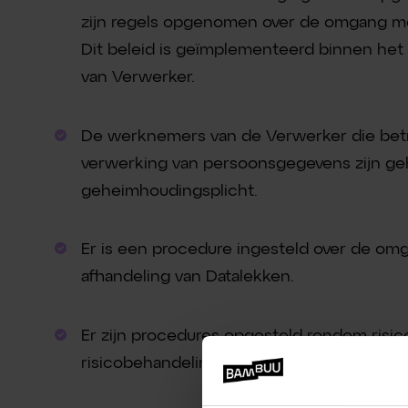
zijn regels opgenomen over de omgang m
Dit beleid is geïmplementeerd binnen he
van Verwerker.
De werknemers van de Verwerker die betro
verwerking van persoonsgegevens zijn g
geheimhoudingsplicht.
Er is een procedure ingesteld over de o
afhandeling van Datalekken.
Er zijn procedures opgesteld rondom risi
risicobehandeling, wijzigingsbeheer en in