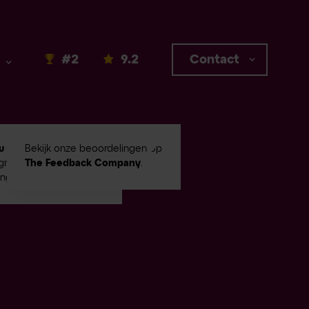
#2
9.2
Contact
u #2
in Emerce100
Bekijk onze beoordelingen op
root digital
The Feedback Company
.
ingbureaus!