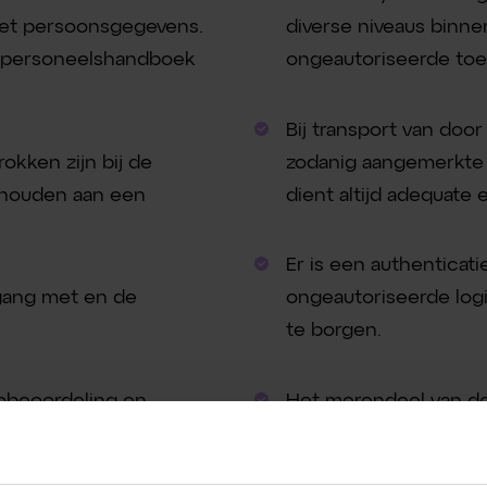
et persoonsgegevens.
diverse niveaus binn
t personeelshandboek
ongeautoriseerde to
Bij transport van door
kken zijn bij de
zodanig aangemerkte 
ehouden aan een
dient altijd adequate
Er is een authentica
mgang met en de
ongeautoriseerde log
te borgen.
cobeoordeling en
Het merendeel van de
cidentafhandeling.