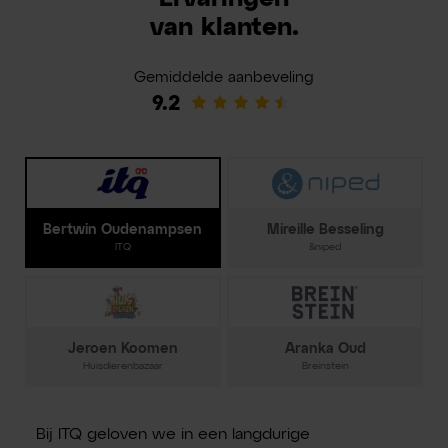
van klanten.
Gemiddelde aanbeveling
9.2
Bertwin Oudenampsen
Mireille Besseling
ITQ
&niped
Jeroen Koomen
Aranka Oud
Huisdierenbazaar
Breinstein
Bij ITQ geloven we in een langdurige