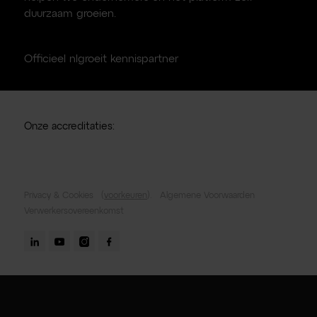
duurzaam groeien.
Officieel nlgroeit kennispartner
Onze accreditaties:
Privacy & Cookies
(
voorkeuren
).
Algemene Voorwaarden
Verwerkersovereenkomst