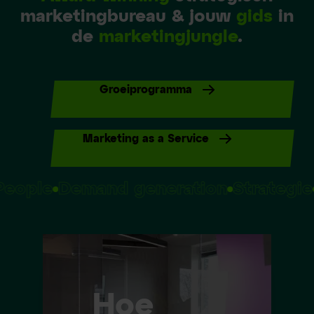
marketingbureau & jouw
gids
in
de
marketingjungle
.
Groeiprogramma
Marketing as a Service
People
Demand generation
Strategi
Hoe