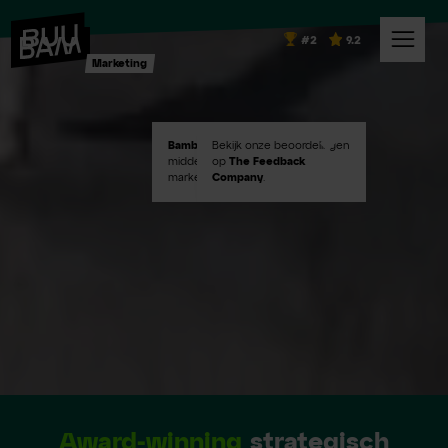
#2
9.2
Marketing
Bambuu #2
Bekijk onze beoordelingen
in Emerce100
middelgroot digital
op
The Feedback
marketingbureaus!
Company
.
Award-winning
strategisch