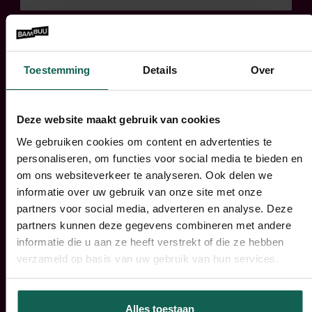
De basis
Sturen op basis van data,
Toestemming
Details
Over
kosten, rendement
Deze website maakt gebruik van cookies
Management
We gebruiken cookies om content en advertenties te
Stevig management van alle
personaliseren, om functies voor social media te bieden en
stakeholders
om ons websiteverkeer te analyseren. Ook delen we
informatie over uw gebruik van onze site met onze
partners voor social media, adverteren en analyse. Deze
partners kunnen deze gegevens combineren met andere
Ritme
informatie die u aan ze heeft verstrekt of die ze hebben
Opzetten en bewaken van
verzameld op basis van uw gebruik van hun services.
dwingend ritme
Alles toestaan