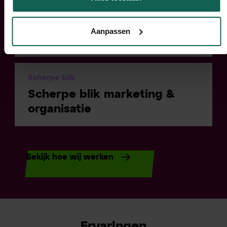
Focus
Focus op beter maken van
Aanpassen
jullie mensen
Scherpe blik
Scherpe blik marketing &
organisatie
Bekijk hoe wij werken
Ervaringen