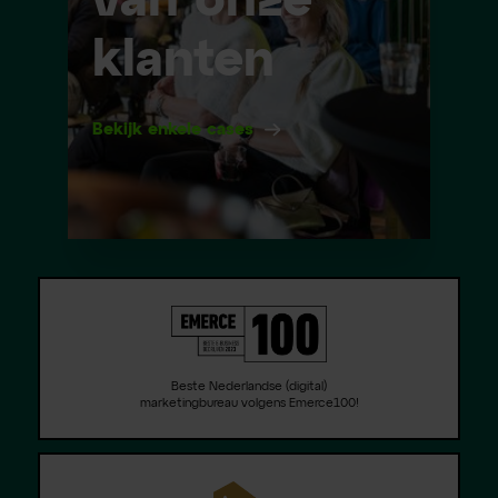
van onze
klanten
Bekijk enkele cases
Beste Nederlandse (digital)
marketingbureau volgens Emerce100!