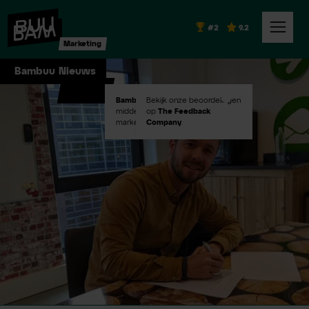
#2
9.2
Marketing
Bambuu Nieuws
Bambuu #2
Bekijk onze beoordelingen
in Emerce100
middelgroot digital
op
The Feedback
marketingbureaus!
Company
.