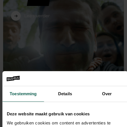
jurylid bij Innovators Arena 2026
Lees verder
Toestemming
Details
Over
Deze website maakt gebruik van cookies
We gebruiken cookies om content en advertenties te
Bambuu Nieuws
Bambuu plek #2 bemachtigd in