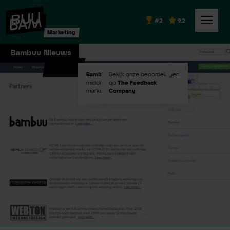
#2
9.2
Marketing
Bambuu Nieuws
Bambuu #2
Bekijk onze beoordelingen
in Emerce100
middelgroot digital
op
The Feedback
marketingbureaus!
Company
.