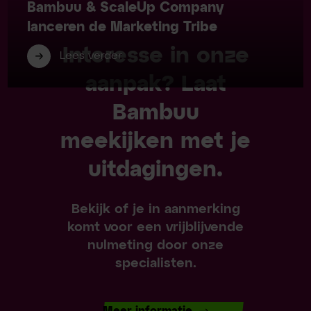
Bambuu & ScaleUp Company
lanceren de Marketing Tribe
Interesse in onze
Lees verder
aanpak? Laat
Bambuu
meekijken met je
uitdagingen.
Bekijk of je in aanmerking
komt voor een vrijblijvende
nulmeting door onze
specialisten.