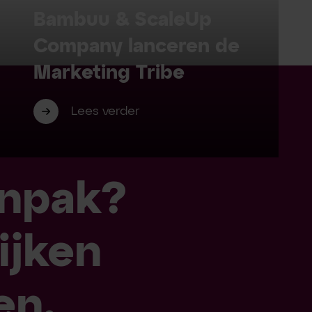
Bambuu & ScaleUp
Company lanceren de
Marketing Tribe
Lees verder
anpak?
ijken
en.