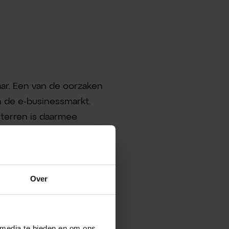
aar. Een van de oorzaken
n de e-businessmarkt.
terren is daarmee
met andere relevante
Over
 media te bieden en om ons