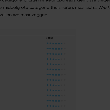
de categorie 'Digital marketingbureaus klein'. We vrage
e middelgrote categorie thuishoren, maar ach...
Wie h
zullen we maar zeggen.