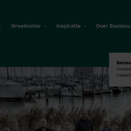
Groeimotor
Inspiratie
Over Bambuu
Bambu
middelg
market