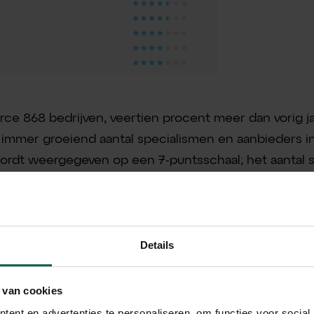
rce 868 bedrijven, veertien procent meer dan vorig j
 immer groeiend aantal specialismen en aanbieders i
rdt weergegeven op een 7-puntsschaal; het aantal s
erzoek is uitgevoerd door Motivaction en is verrijkt 
rzoek hier.
Details
 van cookies
ent en advertenties te personaliseren, om functies voor social