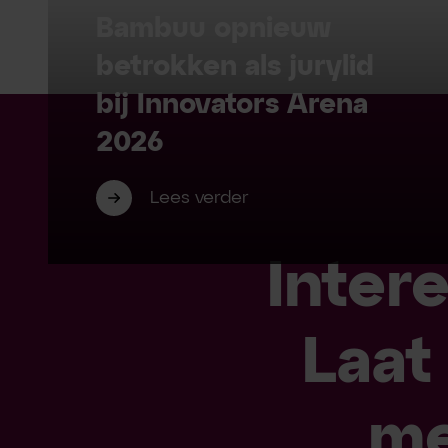
Bambuu opnieuw
betrokken als jurylid
bij Innovators Arena
2026
Lees verder
Inter
Laat
me