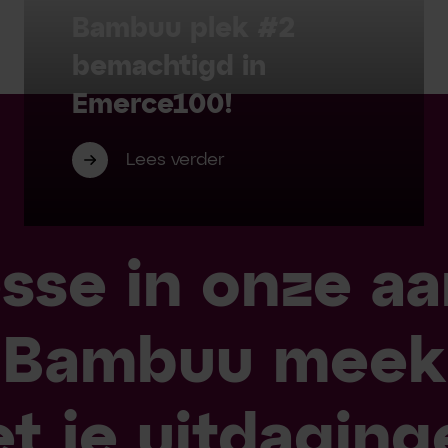
Bambuu plek #2
bemachtigd in
Emerce100!
Lees verder
esse in onze a
 Bambuu meek
t je uitdaging