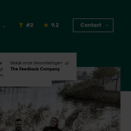
#2
9.2
Contact
u #2
in Emerce100
Bekijk onze beoordelingen op
root digital
The Feedback Company
.
ingbureaus!