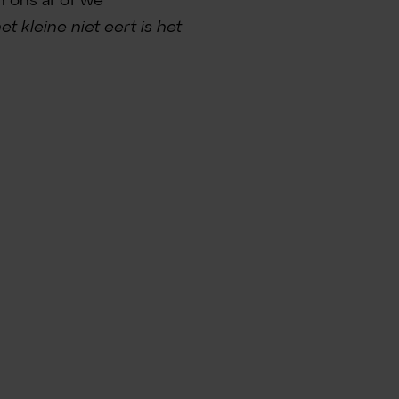
n ons af of we
et kleine niet eert is het