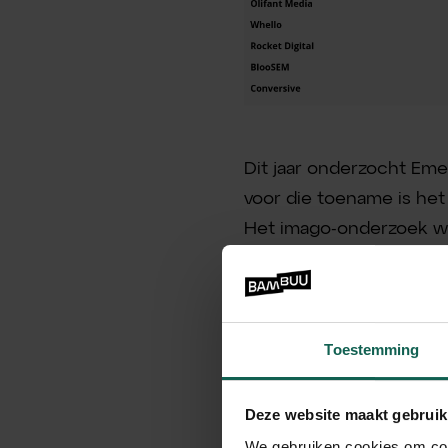
Dit jaar onderzocht Eme
voor die toename is het
Het imago-onderzoek wo
maximaal zeven. Het ond
marktdata.
Lees het complete onde
Toestemming
Deze website maakt gebruik
We gebruiken cookies om cont