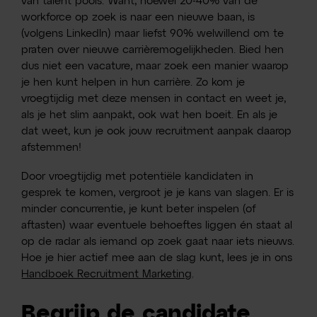
van talent pools. Want, hoewel 20-40% van de
workforce op zoek is naar een nieuwe baan, is
(volgens LinkedIn) maar liefst 90% welwillend om te
praten over nieuwe carrièremogelijkheden. Bied hen
dus niet een vacature, maar zoek een manier waarop
je hen kunt helpen in hun carrière. Zo kom je
vroegtijdig met deze mensen in contact en weet je,
als je het slim aanpakt, ook wat hen boeit. En als je
dat weet, kun je ook jouw recruitment aanpak daarop
afstemmen!
Door vroegtijdig met potentiële kandidaten in
gesprek te komen, vergroot je je kans van slagen. Er is
minder concurrentie, je kunt beter inspelen (of
aftasten) waar eventuele behoeftes liggen én staat al
op de radar als iemand op zoek gaat naar iets nieuws.
Hoe je hier actief mee aan de slag kunt, lees je in ons
Handboek Recruitment Marketing
.
Begrijp de candidate