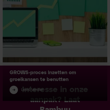
GROWS-proces inzetten om
groeikansen te benutten
Interesse in onze
Lees verder
aanpak? Laat