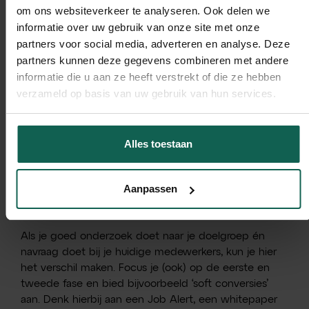
om ons websiteverkeer te analyseren. Ook delen we
informatie over uw gebruik van onze site met onze
partners voor social media, adverteren en analyse. Deze
partners kunnen deze gegevens combineren met andere
informatie die u aan ze heeft verstrekt of die ze hebben
verzameld op basis van uw gebruik van hun services.
Alles toestaan
De meeste werkgevers beginnen pas bij fase drie of
vier: het ontwikkelen en promoten van vacatures via
hun website, LinkedIn of jobboards. Maar zoals je ziet
Aanpassen
in de afbeelding hierboven, gaat hier in de candidate
journey veel aan vooraf.
Als je goed onderzoek doet naar je doelgroep én
navraag doet bij je huidige medewerkers, kun je hier
het verschil maken. Focus je (ook) op de eerste en
tweede fase en bied bijvoorbeeld ‘soft conversies’
aan. Denk hierbij aan een Job Alert, een whitepaper