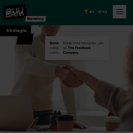
#2
9.2
Marketing
Strategie
Bambuu #2
Bekijk onze beoordelingen
in Emerce100
middelgroot digital
op
The Feedback
marketingbureaus!
Company
.