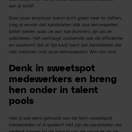
aan je bindt.
Door jouw employer brand écht goed neer te zetten,
zorg je ervoor dat kandidaten óók qua kernwaarden
beter weten waar ze aan toe (kunnen) zijn als ze
solliciteren. Het verhoogt zodoende ook de efficiëntie
en voorkomt dat je tijd kwijt bent aan kandidaten die
niet matchen met jouw kernwaarden! Win-win dus!
Denk in sweetspot
medewerkers en breng
hen onder in talent
pools
Heb jij wel eens gehoord van de term
sweetspot
medewerker
of
A-spelers
? Het zijn de kandidaten die
perfect passen bij de inhoud van de vacature als de