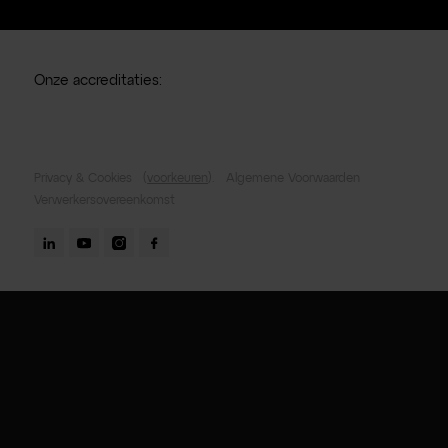
Onze accreditaties:
Privacy & Cookies
(
voorkeuren
).
Algemene Voorwaarden
Verwerkersovereenkomst