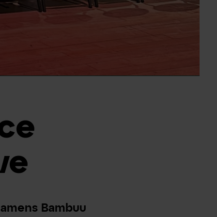
rce
ve
 namens Bambuu