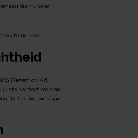
mensen die nu bij je
cces te behalen.
chtheid
ROAS (Return on Ad
e juiste context worden
levant bij het bouwen van
h