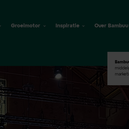
Groeimotor
Inspiratie
Over Bambuu
Bambu
middelg
market