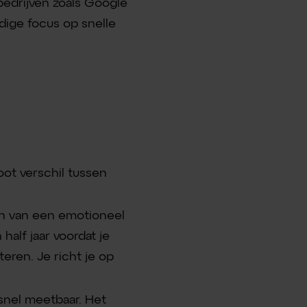
bedrijven zoals Google
jdige focus op snelle
oot verschil tussen
en van een emotioneel
half jaar voordat je
eren. Je richt je op
snel meetbaar. Het