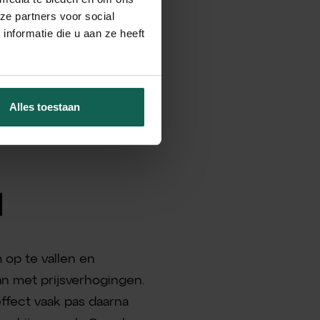
marketing vaak te veel is
ze partners voor social
 druk op de knop alles
nformatie die u aan ze heeft
e praktijk dat deze
 dat merken steeds meer
 dit en schakelen over
Alles toestaan
t. Maar hoe kun je in
ke KPI’s zijn werkelijk
d
 op te vallen en
n met prijsverhogingen.
ffect vaak pas daarna