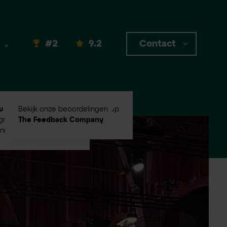
#2
9.2
Contact
u #2
in Emerce100
Bekijk onze beoordelingen op
root digital
The Feedback Company
.
ingbureaus!