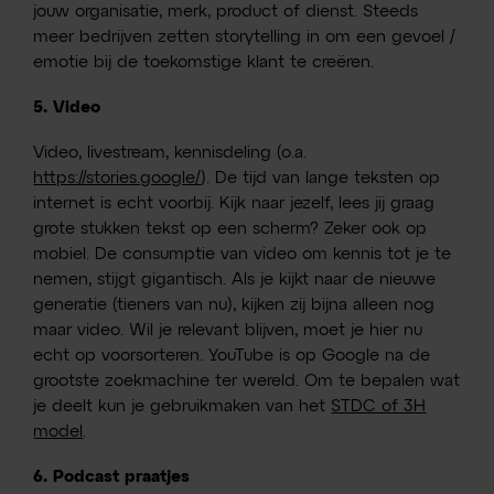
jouw organisatie, merk, product of dienst. Steeds
meer bedrijven zetten storytelling in om een gevoel /
emotie bij de toekomstige klant te creëren.
5. Video
Video, livestream, kennisdeling (o.a.
https://stories.google/
). De tijd van lange teksten op
internet is echt voorbij. Kijk naar jezelf, lees jij graag
grote stukken tekst op een scherm? Zeker ook op
mobiel. De consumptie van video om kennis tot je te
nemen, stijgt gigantisch. Als je kijkt naar de nieuwe
generatie (tieners van nu), kijken zij bijna alleen nog
maar video. Wil je relevant blijven, moet je hier nu
echt op voorsorteren. YouTube is op Google na de
grootste zoekmachine ter wereld. Om te bepalen wat
je deelt kun je gebruikmaken van het
STDC of 3H
model
.
6. Podcast praatjes