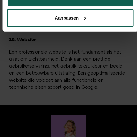
bedrijfsonderdeel kun je zichtbaar zijn via een online
of offline event. Hier ontstaat vaak ook de
Aanpassen
mogelijkheid tot netwerken, wat goed is voor het
verbeteren van je naamsbekendheid.
10. Website
Een professionele website is het fundament als het
gaat om zichtbaarheid. Denk aan een prettige
gebruikerservaring, het gebruik tekst, kleur en beeld
en een betrouwbare uitstraling. Een geoptimaliseerde
website die voldoet aan alle functionele en
technische eisen scoort goed in Google.