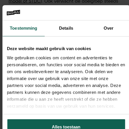
model of STDC
). Ook verwacht de doelgroep steeds
vaker dat je vragen beantwoordt en content o.b.v.
beeld en/of geluid aanbiedt. Dit draagt allemaal bij
aan vaker onder de aandacht te zijn bij je
Toestemming
Details
Over
(toekomstige) klant.
8. Ken ik jou niet ergens van?
Deze website maakt gebruik van cookies
Creëer herkenbaarheid met passende kleurstellingen,
We gebruiken cookies om content en advertenties te
beeld en lettertype. Wanneer je kijkt naar huisstijl of
personaliseren, om functies voor social media te bieden en
logo kun je rekening houden met niet teveel
om ons websiteverkeer te analyseren. Ook delen we
kleurgebruik en/of de betekenis van kleuren. Zorg dat
je branding klopt; een belofte, emotie en heldere
informatie over uw gebruik van onze site met onze
boodschap. Hoe beter je wordt herkent, hoe beter
partners voor social media, adverteren en analyse. Deze
mensen je onthouden.
partners kunnen deze gegevens combineren met andere
informatie die u aan ze heeft verstrekt of die ze hebben
9. Events
verzameld op basis van uw gebruik van hun services.
Een event organiseren is mogelijk van zeer klein
(online webinar) tot groot in fysieke vorm. Bij
Alles toestaan
bijvoorbeeld een productlancering, jubileum of nieuw