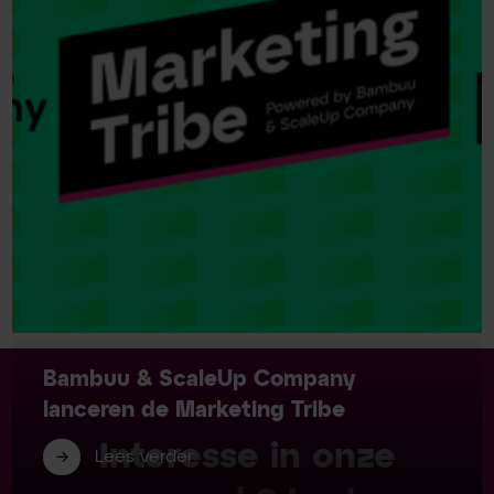
Bambuu & ScaleUp Company
lanceren de Marketing Tribe
Interesse in onze
Lees verder