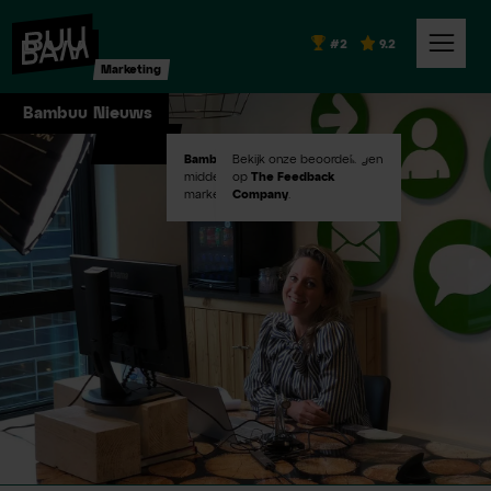
#2
9.2
Marketing
Bambuu Nieuws
Bambuu #2
Bekijk onze beoordelingen
in Emerce100
middelgroot digital
op
The Feedback
marketingbureaus!
Company
.