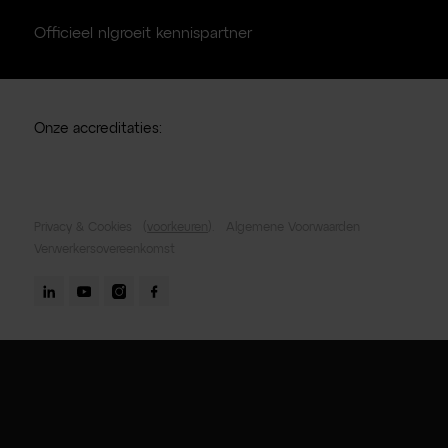
Officieel nlgroeit kennispartner
Onze accreditaties:
Privacy & Cookies
(
voorkeuren
).
Algemene Voorwaarden
Verwerkersovereenkomst