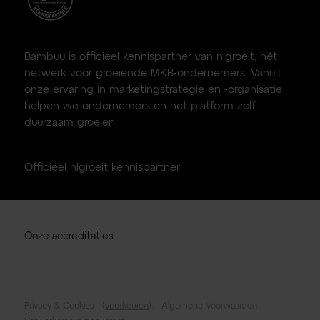
Bambuu is officieel kennispartner van
nlgroeit
, hét
netwerk voor groeiende MKB-ondernemers. Vanuit
onze ervaring in marketingstrategie en -organisatie
helpen we ondernemers en het platform zelf
duurzaam groeien.
Officieel nlgroeit kennispartner
Onze accreditaties:
Privacy & Cookies
(
voorkeuren
).
Algemene Voorwaarden