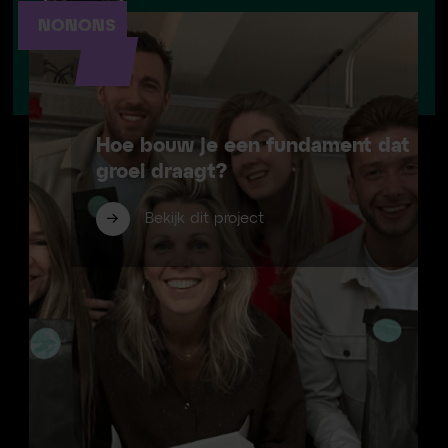
NONONS
Tanja van den Akker
Management Forsa Advies
Hoe bouw je een fundament dat
groei draagt?
Bekijk dit project