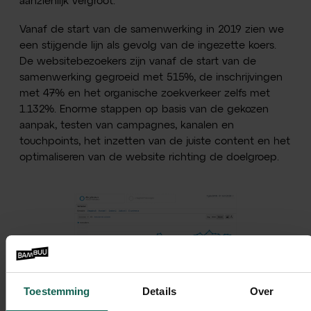
aanzienlijk vergroot.
Vanaf de start van de samenwerking in 2019 zien we
een stijgende lijn als gevolg van de ingezette koers.
De websitebezoekers zijn vanaf de start van de
samenwerking gegroeid met 515%, de inschrijvingen
met 47% en het organische zoekverkeer zelfs met
1.132%. Enorme stappen op basis van de gekozen
aanpak, testen van campagnes, kanalen en
touchpoints, het inzetten van de juiste content en het
optimaliseren van de website richting de doelgroep.
Inmiddels staat er een goed geoliede
Toestemming
Details
Over
marketingmachine. In de samenwerking raakten we