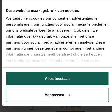
steeds beter op elkaar ingespeeld, waardoor we snel
konden inspelen op behoeftes, aanvragen van de
Deze website maakt gebruik van cookies
klant of juist bepaalde programma’s en onderwerpen
We gebruiken cookies om content en advertenties te
die spelen voor de doelgroep. Daarbij zijn er talloze
personaliseren, om functies voor social media te bieden en
professionaliseringsslagen doorgevoerd o.a. in
om ons websiteverkeer te analyseren. Ook delen we
belangrijke websitepagina’s, het inzetten van
informatie over uw gebruik van onze site met onze
marketingautomations, testen van nieuwe
partners voor social media, adverteren en analyse. Deze
(sales)toolings en het aangaan van slimme
partnerships. Met de recente vernieuwing van de
partners kunnen deze gegevens combineren met andere
incompany aanbod zien we een flink aantal oud
informatie die u aan ze heeft verstrekt of die ze hebben
opdrachtgevers terugkeren, een prachtig
verzameld op basis van uw gebruik van hun services.
compliment.
Alles toestaan
Aanpassen