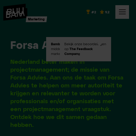
#2
9.2
Marketing
Forsa Advies
Bambuu #2
Bekijk onze beoordelingen
in Emerce100
middelgroot digital
op
The Feedback
marketingbureaus!
Company
.
Nederland beter maken in
projectmanagement; de missie van
Forsa Advies. Aan ons de taak om Forsa
Advies te helpen om meer autoriteit te
krijgen en relevanter te worden voor
professionals en/of organisaties met
een projectmanagement vraagstuk.
Ontdek hoe we dit samen gedaan
hebben.