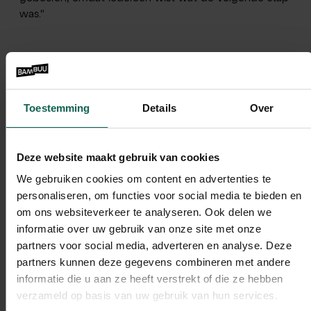
was."
Menno is enthousiast: “De regelmatige check-ins
zorgden ervoor dat we steeds opnieuw kritisch naar
onze marketing keken. Bambuu hield ons actief op de
Toestemming
Details
Over
hoogte van wat er nodig was om vooruit te komen."
Deze website maakt gebruik van cookies
We gebruiken cookies om content en advertenties te
Resultaten en impact
personaliseren, om functies voor social media te bieden en
om ons websiteverkeer te analyseren. Ook delen we
De samenwerking leidde tot indrukwekkende
informatie over uw gebruik van onze site met onze
verbeteringen in 3 jaar tijd:
partners voor social media, adverteren en analyse. Deze
partners kunnen deze gegevens combineren met andere
30% van menselijke handelingen werd
informatie die u aan ze heeft verstrekt of die ze hebben
geautomatiseerd door hyperpersoonlijke mails.
verzameld op basis van uw gebruik van hun services.
200% meer zichtbaarheid met hetzelfde