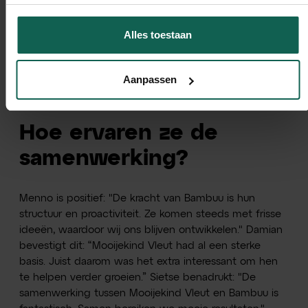
advertentiebudget, met 30% groei in totaal
websiteverkeer.
Alles toestaan
30% groei in organisch websiteverkeer.
80% groei in conversiepercentage op de website.
Aanpassen
80% groei in volgers op social media.
Hoe ervaren ze de
samenwerking?
Menno is positief: "De kracht van Bambuu is hun
structuur en proactiviteit. Ze komen steeds met frisse
ideeën, waardoor wij ons blijven ontwikkelen." Damian
bevestigt dit: “Mooijekind Vleut had al een sterke
basis. Juist daarom was het extra interessant om hen
te helpen verder groeien.” Sietse benadrukt: "De
samenwerking tussen Mooijekind Vleut en Bambuu is