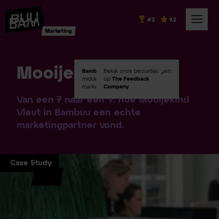
#2
9.2
Marketing
Mooijekind Vleut
Bambuu #2
Bekijk onze beoordelingen
in Emerce100
middelgroot digital
op
The Feedback
marketingbureaus!
Company
.
Van een 7 naar een 9: hoe Mooijekind
Vleut in Bambuu een echte
marketingpartner vond.
Case Study