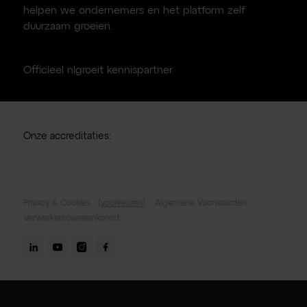
helpen we ondernemers en het platform zelf
duurzaam groeien.
Officieel nlgroeit kennispartner
Onze accreditaties:
Privacy & Cookies
(
voorkeuren
).
Algemene Voorwaarden
Verwerkersovereenkomst