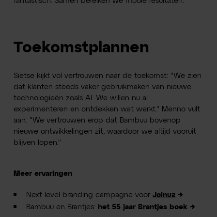
fantastisch. Samen bereiken we mooie resultaten."
Toekomstplannen
Sietse kijkt vol vertrouwen naar de toekomst: "We zien
dat klanten steeds vaker gebruikmaken van nieuwe
technologieën zoals AI. We willen nu al
experimenteren en ontdekken wat werkt." Menno vult
aan: "We vertrouwen erop dat Bambuu bovenop
nieuwe ontwikkelingen zit, waardoor we altijd vooruit
blijven lopen."
Meer ervaringen
Next level branding campagne voor
Joinuz
→
Bambuu en Brantjes:
het 55 jaar Brantjes boek
→