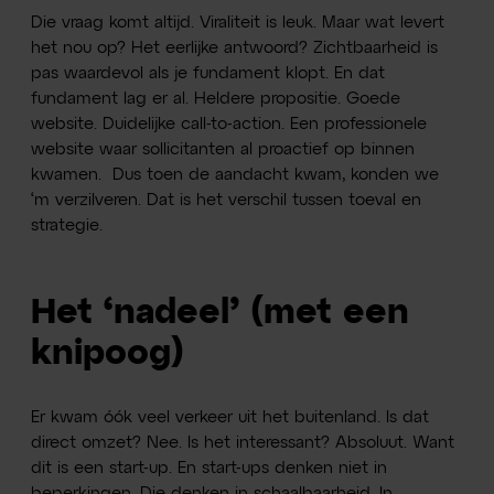
Die vraag komt altijd. Viraliteit is leuk. Maar wat levert
het nou op? Het eerlijke antwoord? Zichtbaarheid is
pas waardevol als je fundament klopt. En dat
fundament lag er al. Heldere propositie. Goede
website. Duidelijke call-to-action. Een professionele
website waar sollicitanten al proactief op binnen
kwamen. Dus toen de aandacht kwam, konden we
‘m verzilveren. Dat is het verschil tussen toeval en
strategie.
Het ‘nadeel’ (met een
knipoog)
Er kwam óók veel verkeer uit het buitenland. Is dat
direct omzet? Nee. Is het interessant? Absoluut. Want
dit is een start-up. En start-ups denken niet in
beperkingen. Die denken in schaalbaarheid. In