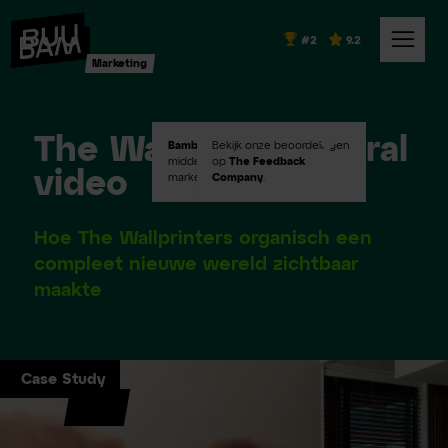
#2
9.2
Marketing
The Wallprinters: viral
Bambuu #2
Bekijk onze beoordelingen
in Emerce100
middelgroot digital
op
The Feedback
video
marketingbureaus!
Company
.
Hoe The Wallprinters organisch een
compleet nieuwe wereld zichtbaar
maakte
Case Study