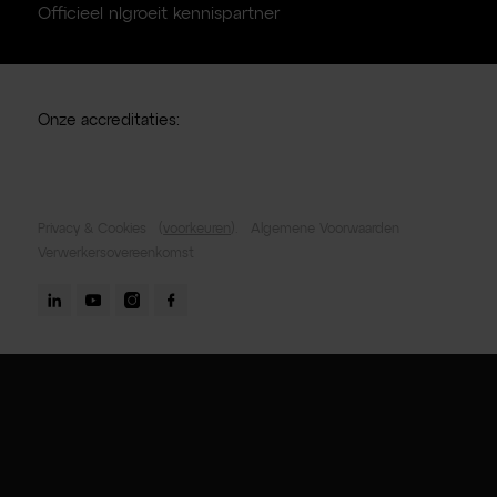
Officieel nlgroeit kennispartner
Onze accreditaties:
Privacy & Cookies
(
voorkeuren
).
Algemene Voorwaarden
Verwerkersovereenkomst