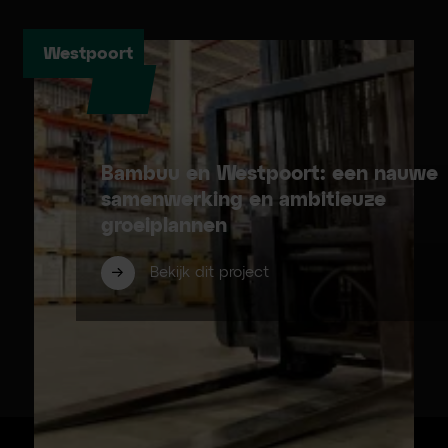
Westpoort
Bambuu en Westpoort: een nauwe
samenwerking en ambitieuze
groeiplannen
Bekijk dit project