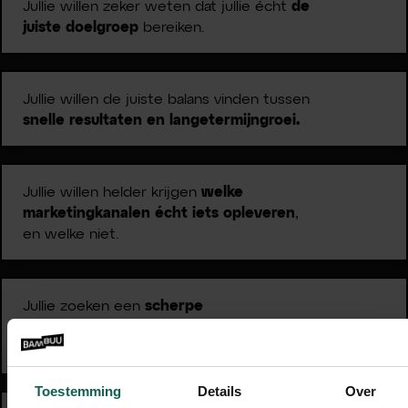
Jullie willen zeker weten dat jullie écht
de
juiste doelgroep
bereiken.
Jullie willen de juiste balans vinden tussen
snelle resultaten en langetermijngroei.
Jullie willen helder krijgen
welke
marketingkanalen écht iets opleveren
,
en welke niet.
Jullie zoeken een
scherpe
marketingkoers
die aansluit op jullie
bedrijfsdoelen.
Toestemming
Details
Over