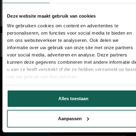
Jullie willen beter
grip op het
marketingbudget:
wat besteed je uit en
Deze website maakt gebruik van cookies
wat doe je zelf?
We gebruiken cookies om content en advertenties te
personaliseren, om functies voor social media te bieden en
om ons websiteverkeer te analyseren. Ook delen we
Jullie willen
jullie merk sterker en
informatie over uw gebruik van onze site met onze partners
herkenbaarder
maken
voor social media, adverteren en analyse. Deze partners
kunnen deze gegevens combineren met andere informatie di
u aan ze heeft verstrekt of die ze hebben verzameld op basi
van uw gebruik van hun services.
Ervaringen van
Alles toestaan
opdrachtgevers.
Aanpassen