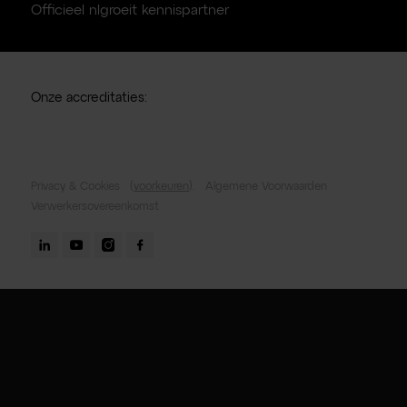
Officieel nlgroeit kennispartner
Onze accreditaties:
Privacy & Cookies
(
voorkeuren
).
Algemene Voorwaarden
Verwerkersovereenkomst