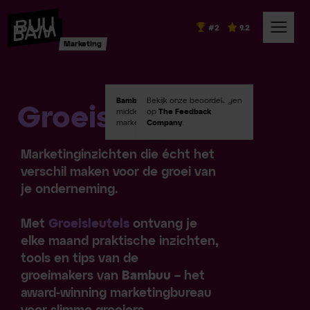
#2
9.2
Marketing
Bambuu #2
Bekijk onze beoordelingen
in Emerce100
Groeisleutels
.
middelgroot digital
op
The Feedback
marketingbureaus!
Company
.
Marketinginzichten die écht het
verschil maken voor de groei van
je onderneming.
Met
Groeisleutels
ontvang je
elke maand praktische inzichten,
tools en tips van de
groeimakers van
Bambuu
– het
award-winning marketingbureau