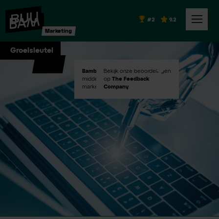
#2
9.2
Marketing
Groeisleutel
Bambuu #2
Bekijk onze beoordelingen
in Emerce100
middelgroot digital
op
The Feedback
marketingbureaus!
Company
.