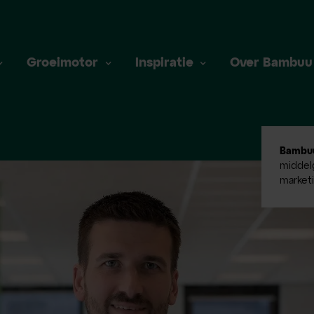
Groeimotor
Inspiratie
Over Bambuu
Bambu
middelg
market