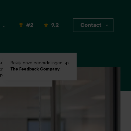
#2
9.2
Contact
u #2
in Emerce100
Bekijk onze beoordelingen op
root digital
The Feedback Company
.
ingbureaus!