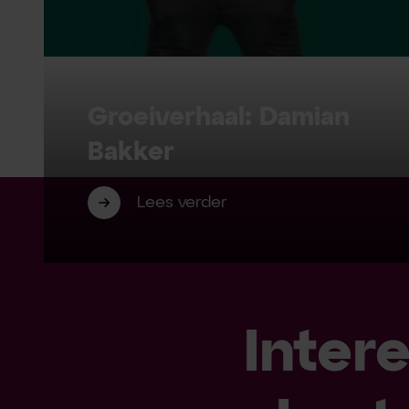
Groeiverhaal: Damian
Bakker
Lees verder
Inter