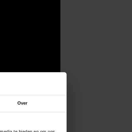
Over
 media te bieden en om ons