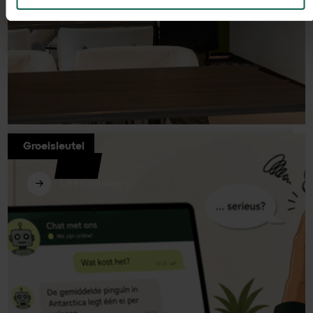
Groeisleutel
De mythe van de B2B-buyer journey
Lees verder