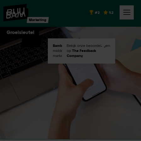
#2
9.2
Marketing
Groeisleutel
Bambuu #2
Bekijk onze beoordelingen
in Emerce100
middelgroot digital
op
The Feedback
marketingbureaus!
Company
.