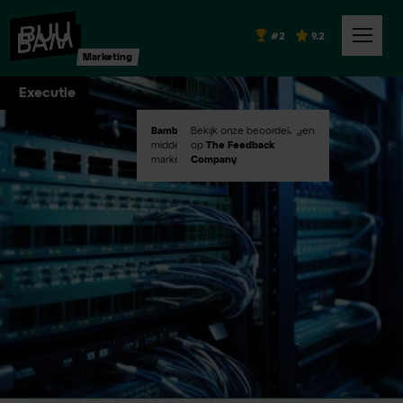
#2
9.2
Marketing
Executie
Bambuu #2
Bekijk onze beoordelingen
in Emerce100
middelgroot digital
op
The Feedback
marketingbureaus!
Company
.