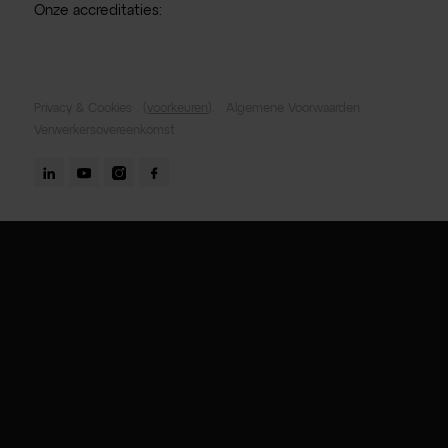
Onze accreditaties:
Privacy & Cookies
(
voorkeuren
).
Algemene Voorwaarden
Verwerkersovereenkomst