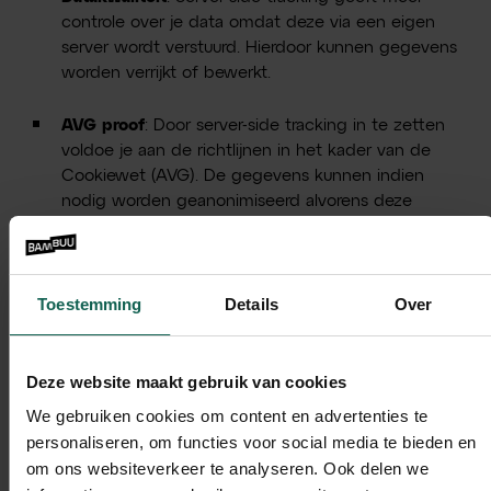
controle over je data omdat deze via een eigen
server wordt verstuurd. Hierdoor kunnen gegevens
worden verrijkt of bewerkt.
AVG proof
: Door server-side tracking in te zetten
voldoe je aan de richtlijnen in het kader van de
Cookiewet (AVG). De gegevens kunnen indien
nodig worden geanonimiseerd alvorens deze
worden gedeeld met derde partijen.
Cookie verlening
: Sommige browsers (zoals Safari
Toestemming
Details
Over
en Mozilla Firefox) bewaren first-party cookies
slechts 24 uur. Met Cookie Recovery kan de
levensduur van cookies worden verlegd. In het
Deze website maakt gebruik van cookies
geval van Meta Ads en Google Ads is dit 90
dagen. Dit zorgt ervoor dat je gebruikers kunt
We gebruiken cookies om content en advertenties te
blijven targeten met gepersonaliseerde
personaliseren, om functies voor social media te bieden en
advertenties.
om ons websiteverkeer te analyseren. Ook delen we