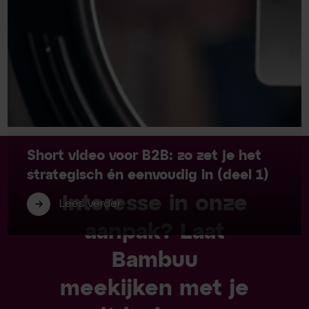
Short video voor B2B: zo zet je het
strategisch én eenvoudig in (deel 1)
Interesse in onze
Lees verder
aanpak? Laat
Bambuu
meekijken met je