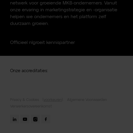
netwerk voor groeiende MKB-ondernemers. Vanuit
onze ervaring in marketingstrategie en -organisatie
helpen we ondernemers en het platform zelf
duurzaam groeien.
Officieel nlgroeit kennispartner
Onze accreditaties:
Privacy & Cookies
(
voorkeuren
).
Algemene Voorwaarden
Verwerkersovereenkomst