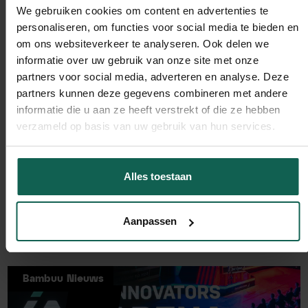
Introductie en voordelen van ActiveCampaign
We gebruiken cookies om content en advertenties te
Introductie e-mailmarketing met ActiveCampaign
personaliseren, om functies voor social media te bieden en
Introductie marketing automation met
om ons websiteverkeer te analyseren. Ook delen we
ActiveCampaign
informatie over uw gebruik van onze site met onze
Machine Learning
partners voor social media, adverteren en analyse. Deze
partners kunnen deze gegevens combineren met andere
Predictive Sending
informatie die u aan ze heeft verstrekt of die ze hebben
A/B Testen
verzameld op basis van uw gebruik van hun services.
Lead Scoring
Alles toestaan
Meer blog posts:
Aanpassen
Bambuu Nieuws