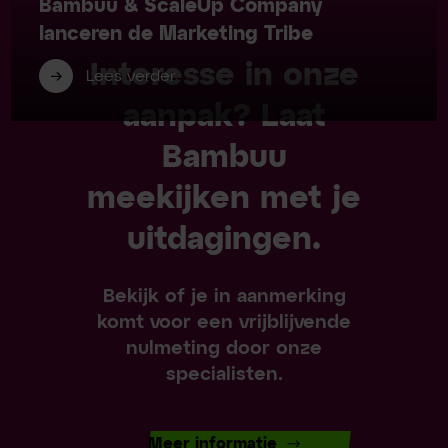
Bambuu & ScaleUp Company
lanceren de Marketing Tribe
Interesse in onze
Lees verder
aanpak? Laat
Bambuu
meekijken met je
uitdagingen.
Bekijk of je in aanmerking
komt voor een vrijblijvende
nulmeting door onze
specialisten.
Meer informatie