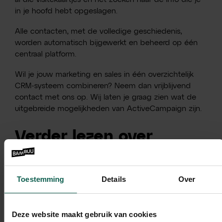
in je hoofd hebt opgeslagen.
Alle contacten, met de volledige geschiedenis,
worden automatisch bijgewerkt en beheerd op één
centraal platform.
Wil je jouw marketing en sales in één overzichtelijk
CRM-systeem combineren? Neem dan vrijblijvend
contact met ons op. Wij laten je graag zien wat de
uitgebreide mogelijkheden van ActiveCampaign zijn.
Verder lezen over
ActiveCampaign?
Toestemming
Details
Over
Deze blog is onderdeel van een serie blogs over de
mogelijkheden die ActiveCampaign biedt. Benieuwd
naar de andere blogs? Lees gerust even verder:
Deze website maakt gebruik van cookies