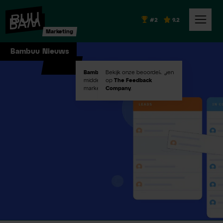
#2
9.2
Marketing
Bambuu Nieuws
Bambuu #2
Bekijk onze beoordelingen
in Emerce100
middelgroot digital
op
The Feedback
marketingbureaus!
Company
.