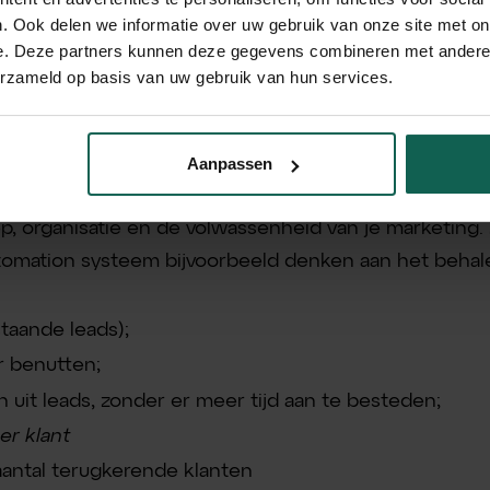
SQL) en uiteindelijk tot (terugkerende) klant
. Ook delen we informatie over uw gebruik van onze site met on
e. Deze partners kunnen deze gegevens combineren met andere i
erzameld op basis van uw gebruik van hun services.
ting automation succesvol?
Aanpassen
ation succesvol is, is voor iedereen anders en afhan
p, organisatie en de volwassenheid van je marketing. 
tomation systeem bijvoorbeeld denken aan het beha
taande leads);
er benutten;
 uit leads, zonder er meer tijd aan te besteden;
er klant
aantal terugkerende klanten