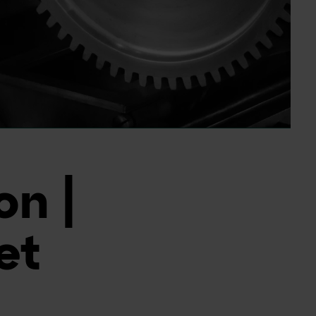
on |
et