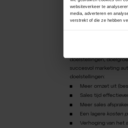
Qualified Lead (
websiteverkeer te analyseren
media, adverteren en analys
verstrekt of die ze hebben v
Wanneer is marke
Wanneer marketing autom
doelstellingen, doelgroe
succesvol marketing au
doelstellingen:
Meer omzet uit (bes
Sales tijd effectiev
Meer sales afspraken
Een lagere
kosten p
Verhoging van het 