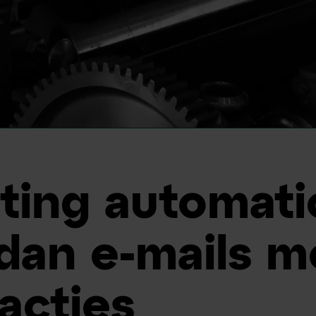
ting automati
dan e-mails m
acties