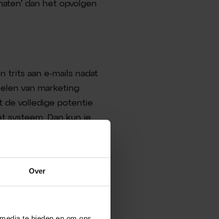
maten’ dan het opvolgen
 trits aan e-mails nadat
selen van marketing
 de volledige potentie
et systeem. Dan kun je
Over
n begeleid
QL) naar Sales
 media te bieden en om ons