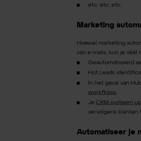
etc. etc. etc.
Marketing automa
Hoewel marketing autom
van e-mails, kun je véé
Geautomatiseerd aan
Hot Leads identific
In het geval van H
workflows
;
Je
CRM-systeem up
vervolgens klanten
Automatiseer je 