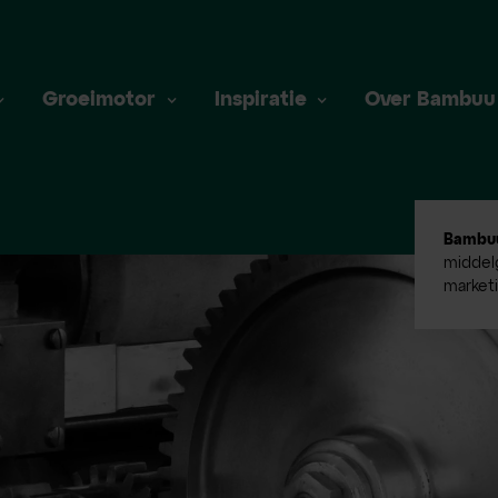
Groeimotor
Inspiratie
Over Bambuu
Bambu
middelg
market