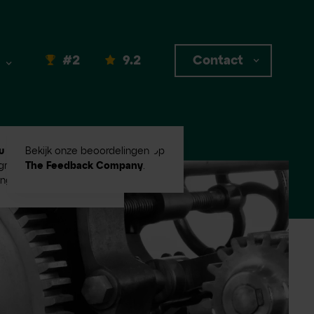
#2
9.2
Contact
u #2
in Emerce100
Bekijk onze beoordelingen op
root digital
The Feedback Company
.
ingbureaus!